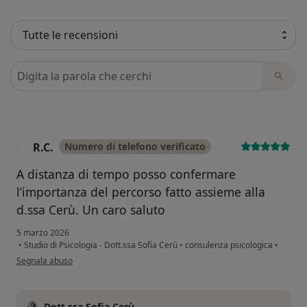
Cerca nelle recensioni
R.C.
Numero di telefono verificato
R
A distanza di tempo posso confermare
l’importanza del percorso fatto assieme alla
d.ssa Cerù. Un caro saluto
5 marzo 2026
•
Studio di Psicologia - Dott.ssa Sofia Cerù
•
consulenza psicologica
•
secondo l'opinione dell'utente R.C.
Segnala abuso
Dott.ssa Sofia Cerù