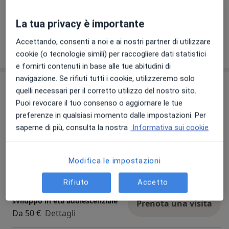
Risparmia tempo prima della visita.
La tua privacy è importante
Accettando, consenti a noi e ai nostri partner di utilizzare
Mostra dettagli
sull'esperienza
cookie (o tecnologie simili) per raccogliere dati statistici
e fornirti contenuti in base alle tue abitudini di
navigazione. Se rifiuti tutti i cookie, utilizzeremo solo
Prestazioni e prezzi
quelli necessari per il corretto utilizzo del nostro sito.
Puoi revocare il tuo consenso o aggiornare le tue
Consulenza online
Prenota una visita
preferenze in qualsiasi momento dalle impostazioni. Per
50 €
Dettagli
saperne di più, consulta la nostra
Informativa sui cookie
Prima Visita
Prenota una visita
Modifica le impostazioni
50 €
Dettagli
Rifiuto
Accetto
Valutazione funzionale dello
sviluppo in età adolescenziale
Prenota una visita
Da 50 €
Dettagli