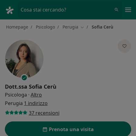
Men
Cosa stai cercando?
Homepage
Psicologo
Perugia
Sofia Cerù
Cambia città
Dott.ssa
Sofia Cerù
sulle specializzazioni
Psicologa
·
Altro
Perugia
1 indirizzo
37 recensioni
Prenota una visita