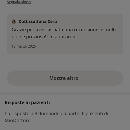
secondo l'opinione dell'utente Lio
Segnala abuso
Dott.ssa Sofia Cerù
Grazie per aver lasciato una recensione, è molto
utile e preziosa! Un abbraccio
13 marzo 2025
Mostra altro
opinioni di cui sopra
Risposte ai pazienti
ha risposto a 8 domande da parte di pazienti di
MioDottore