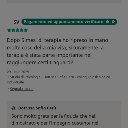
SV
Pagamento ed appuntamento verificato
S
Dopo 5 mesi di terapia ho ripreso in mano
molte cose della mia vita, sicuramente la
terapia è stata parte importante nel
raggiungere certi traguardi!
29 luglio 2025
•
Studio di Psicologia - Dott.ssa Sofia Cerù
•
colloquio psicologico
individuale
secondo l'opinione dell'utente SV
•
Segnala abuso
Dott.ssa Sofia Cerù
Sono molto grata per la fiducia che hai
dimostrato e per l’impegno costante nel