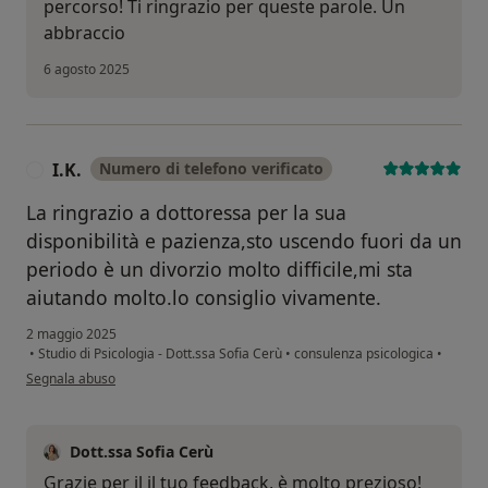
percorso! Ti ringrazio per queste parole. Un
abbraccio
6 agosto 2025
I.K.
Numero di telefono verificato
I
La ringrazio a dottoressa per la sua
disponibilità e pazienza,sto uscendo fuori da un
periodo è un divorzio molto difficile,mi sta
aiutando molto.lo consiglio vivamente.
2 maggio 2025
•
Studio di Psicologia - Dott.ssa Sofia Cerù
•
consulenza psicologica
•
secondo l'opinione dell'utente I.K.
Segnala abuso
Dott.ssa Sofia Cerù
Grazie per il il tuo feedback, è molto prezioso!