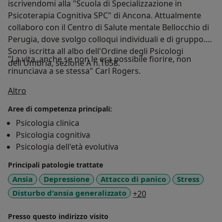
iscrivendomi alla "Scuola di Specializzazione in
Psicoterapia Cognitiva SPC" di Ancona. Attualmente
collaboro con il Centro di Salute mentale Bellocchio di
Perugia, dove svolgo colloqui individuali e di gruppo.
Sono iscritta all albo dell'Ordine degli Psicologi
"La vita, anche se non le era possibile fiorire, non
dell'Umbria, sezione A n.1658.
rinunciava a se stessa" Carl Rogers.
Su di me
Altro
Aree di competenza principali:
Psicologia clinica
Psicologia cognitiva
Psicologia dell'età evolutiva
Principali patologie trattate
Ansia
Depressione
Attacco di panico
Stress
a11y_sr_more_disea
Disturbo d'ansia generalizzato
+20
Presso questo indirizzo visito