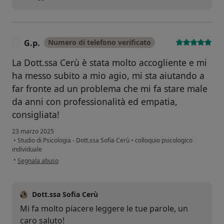
G.p.
Numero di telefono verificato
G
La Dott.ssa Cerù è stata molto accogliente e mi
ha messo subito a mio agio, mi sta aiutando a
far fronte ad un problema che mi fa stare male
da anni con professionalità ed empatia,
consigliata!
23 marzo 2025
•
Studio di Psicologia - Dott.ssa Sofia Cerù
•
colloquio psicologico
individuale
secondo l'opinione dell'utente G.p.
•
Segnala abuso
Dott.ssa Sofia Cerù
Mi fa molto piacere leggere le tue parole, un
caro saluto!