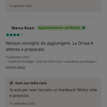
14 gennaio 2026
Marco Rossi
Appuntamento verificato
M
Nessun consiglio da aggiungere. La Dr.ssa è
attenta e preparata
9 settembre 2025
•
Studio di Psicologia - Dott.ssa Sofia Cerù
•
consulenza psicologica
•
secondo l'opinione dell'utente Marco Rossi
Segnala abuso
Dott.ssa Sofia Cerù
Grazie per aver lasciato un feedback! Molto utile
e prezioso.
11 settembre 2025