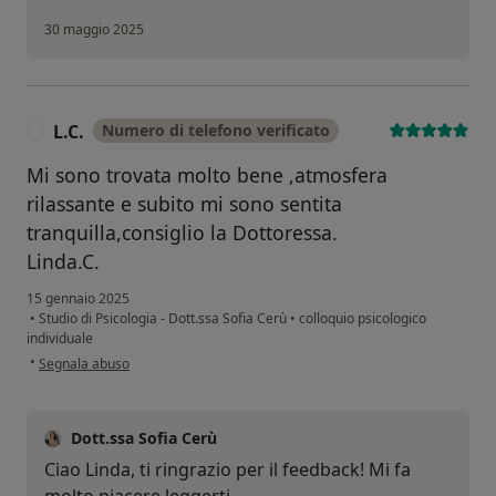
30 maggio 2025
L.C.
Numero di telefono verificato
L
Mi sono trovata molto bene ,atmosfera
rilassante e subito mi sono sentita
tranquilla,consiglio la Dottoressa.
Linda.C.
15 gennaio 2025
•
Studio di Psicologia - Dott.ssa Sofia Cerù
•
colloquio psicologico
individuale
secondo l'opinione dell'utente L.C.
•
Segnala abuso
Dott.ssa Sofia Cerù
Ciao Linda, ti ringrazio per il feedback! Mi fa