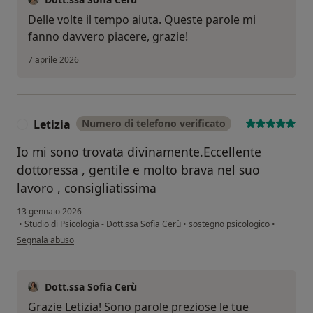
Delle volte il tempo aiuta. Queste parole mi
fanno davvero piacere, grazie!
7 aprile 2026
Letizia
Numero di telefono verificato
L
Io mi sono trovata divinamente.Eccellente
dottoressa , gentile e molto brava nel suo
lavoro , consigliatissima
13 gennaio 2026
•
Studio di Psicologia - Dott.ssa Sofia Cerù
•
sostegno psicologico
•
secondo l'opinione dell'utente Letizia
Segnala abuso
Dott.ssa Sofia Cerù
Grazie Letizia! Sono parole preziose le tue