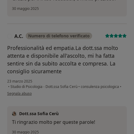
30 maggio 2025
A.C.
Numero di telefono verificato
A
Professionalità ed empatia.La dott.ssa molto
attenta e disponibile all'ascolto, mi ha fatta
sentire sin da subito accolta e compresa. La
consiglio sicuramente
23 marzo 2025
•
Studio di Psicologia - Dott.ssa Sofia Cerù
•
consulenza psicologica
•
secondo l'opinione dell'utente A.C.
Segnala abuso
Dott.ssa Sofia Cerù
Ti ringrazio molto per queste parole!
30 maggio 2025