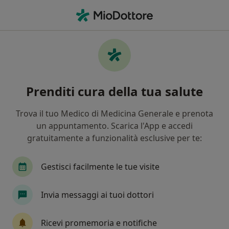
Men
Visita Neurochirurgica • Cremona, CR
Filters
• 1
Mappa
Visita neurochirurgica a Cremona: cliniche e
Prenditi cura della tua salute
specialisti
In che modo ordiniamo i risultati
Trova il tuo Medico di Medicina Generale e prenota
un appuntamento. Scarica l'App e accedi
gratuitamente a funzionalità esclusive per te:
Che specializzazione stai cercando?
Neurochirurgo
Neurologo
Gastroenterol
Gestisci facilmente le tue visite
Invia messaggi ai tuoi dottori
Ricevi promemoria e notifiche