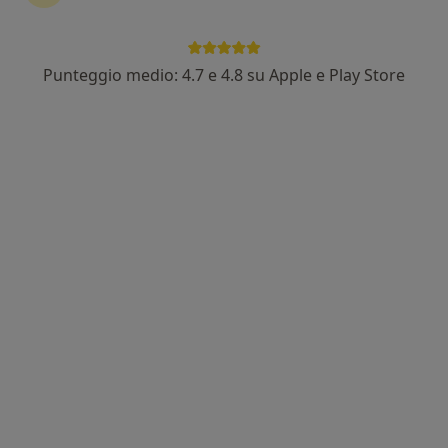
Punteggio medio: 4.7 e 4.8 su Apple e Play Store
Dott. Antonio Fioravanti
·
Altro
Neurochirurgo
52 recensioni
Via Dante, 104, Cremona
•
Mappa
Mirò - Poliambulatorio e centro dentale Cremona
Visita neurochirurgica
Prezzo non disponibile
Questo dottore non ha ancora attivato le prenotazioni online presso questo indirizzo.
Chiedi di attivare le prenotazioni online