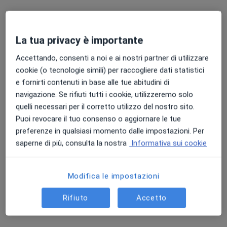
La tua privacy è importante
Dott.ssa Patrizia d'Auria
Accettando, consenti a noi e ai nostri partner di utilizzare
·
Neurochirurga, Terapista del dolore, Chirurgo vertebrale
cookie (o tecnologie simili) per raccogliere dati statistici
Altro
e fornirti contenuti in base alle tue abitudini di
228 recensioni
navigazione. Se rifiuti tutti i cookie, utilizzeremo solo
Via Mantova 129, Cremona
•
Mappa
quelli necessari per il corretto utilizzo del nostro sito.
Poliambulatorio Dalla Rosa Prati
Puoi revocare il tuo consenso o aggiornare le tue
Visita neurochirurgica
130 €
preferenze in qualsiasi momento dalle impostazioni. Per
saperne di più, consulta la nostra
Informativa sui cookie
Questo dottore non ha ancora attivato le prenotazioni online presso questo indirizzo.
Chiedi di attivare le prenotazioni online
Modifica le impostazioni
Rifiuto
Accetto