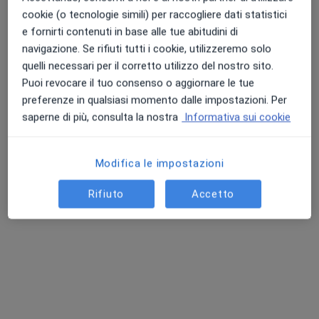
cookie (o tecnologie simili) per raccogliere dati statistici
e fornirti contenuti in base alle tue abitudini di
navigazione. Se rifiuti tutti i cookie, utilizzeremo solo
Punteggio medio: 4.7 e 4.8 su Apple e Play Store
quelli necessari per il corretto utilizzo del nostro sito.
Dott. Mattia Sedia
Puoi revocare il tuo consenso o aggiornare le tue
·
Altro
Neurochirurgo, Chirurgo vertebrale
preferenze in qualsiasi momento dalle impostazioni. Per
90 recensioni
saperne di più, consulta la nostra
Informativa sui cookie
Indirizzo
Online
Modifica le impostazioni
Via Lioni 46, Sciacca
•
Mappa
Rifiuto
Accetto
CRB - Centro Riabilitativo Bilello
Visita di chirurgia vertebrale
150 €
Questo dottore non ha ancora attivato le prenotazioni online presso questo indirizzo.
Chiedi di attivare le prenotazioni online