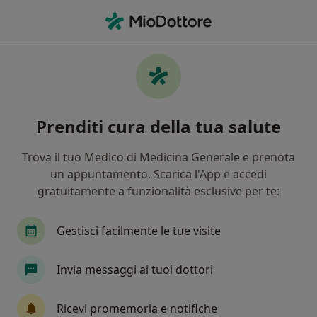
Men
Neurologo • Sciacca, AG
Filters
Mappa
Neurologi a Sciacca. Prenota online la tua
Prenditi cura della tua salute
visita
In che modo ordiniamo i risultati
Trova il tuo Medico di Medicina Generale e prenota
un appuntamento. Scarica l'App e accedi
gratuitamente a funzionalità esclusive per te:
Gestisci facilmente le tue visite
Invia messaggi ai tuoi dottori
Dott. Giovanni Cuccia
Ricevi promemoria e notifiche
·
Altro
Neurologo