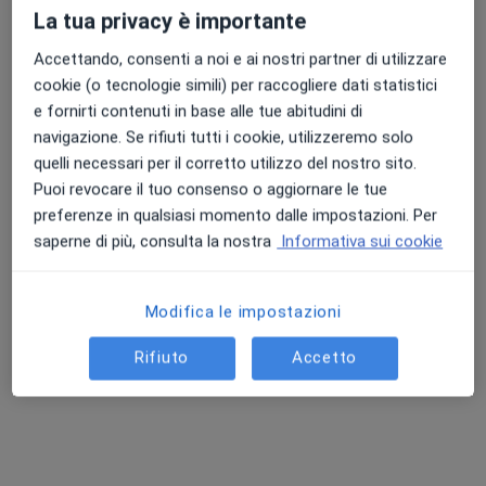
La tua privacy è importante
Accettando, consenti a noi e ai nostri partner di utilizzare
cookie (o tecnologie simili) per raccogliere dati statistici
e fornirti contenuti in base alle tue abitudini di
navigazione. Se rifiuti tutti i cookie, utilizzeremo solo
quelli necessari per il corretto utilizzo del nostro sito.
Dott.ssa Maristella Panetta
Puoi revocare il tuo consenso o aggiornare le tue
·
Altro
Neurologa
preferenze in qualsiasi momento dalle impostazioni. Per
85 recensioni
saperne di più, consulta la nostra
Informativa sui cookie
Indirizzo
Online
Modifica le impostazioni
Via Seggio 154, Castelvetrano
•
Mappa
Rifiuto
Accetto
Multimedical Centro Polidiagnostico
Prima visita neurologica
120 €
Questo dottore non ha ancora attivato le prenotazioni online presso questo indirizzo.
Chiedi di attivare le prenotazioni online