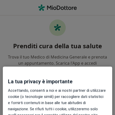
Men
Visita Cardiologica • Serramanna, VS
Prenditi cura della tua salute
Trova il tuo Medico di Medicina Generale e prenota
un appuntamento. Scarica l'App e accedi
gratuitamente a funzionalità esclusive per te:
La tua privacy è importante
Gestisci facilmente le tue visite
Accettando, consenti a noi e ai nostri partner di utilizzare
cookie (o tecnologie simili) per raccogliere dati statistici
Invia messaggi ai tuoi dottori
e fornirti contenuti in base alle tue abitudini di
navigazione. Se rifiuti tutti i cookie, utilizzeremo solo
Ricevi promemoria e notifiche