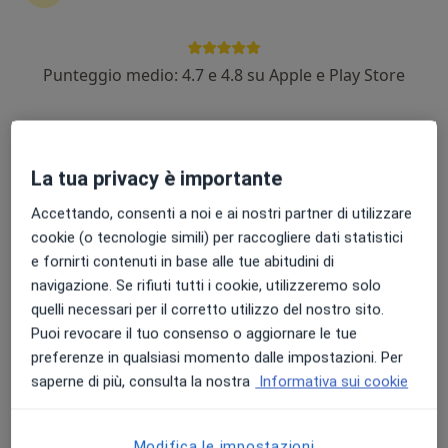
Punteggio medio: 4.7 e 4.8 su Apple e Play Store
Dott.ssa Annamaria Di Dionisio
·
Altro
Nutrizionista
27 recensioni
La tua privacy è importante
Indirizzo
Online
Accettando, consenti a noi e ai nostri partner di utilizzare
cookie (o tecnologie simili) per raccogliere dati statistici
Via Gabriele D'Annunzio 28, Teramo
•
Mappa
e fornirti contenuti in base alle tue abitudini di
Annamaria Di Dionisio
navigazione. Se rifiuti tutti i cookie, utilizzeremo solo
Terapia educazionale del diabetico
Prestazione gratuita
quelli necessari per il corretto utilizzo del nostro sito.
Puoi revocare il tuo consenso o aggiornare le tue
Questo dottore non ha ancora attivato le prenotazioni online presso questo indirizzo.
preferenze in qualsiasi momento dalle impostazioni. Per
saperne di più, consulta la nostra
Informativa sui cookie
Chiedi di attivare le prenotazioni online
Modifica le impostazioni