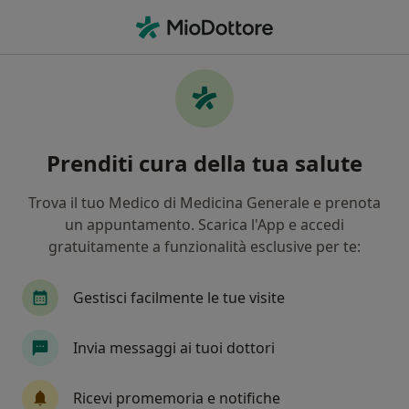
Men
Terapia Educazionale Del Diabetico • Teramo, TE
Filters
• 1
Mappa
Terapia educazionale del diabetico a
Prenditi cura della tua salute
Teramo: cliniche e specialisti
In che modo ordiniamo i risultati
Trova il tuo Medico di Medicina Generale e prenota
un appuntamento. Scarica l'App e accedi
gratuitamente a funzionalità esclusive per te:
Che specializzazione stai cercando?
Nutrizionista
Dietista
Podologo
Gestisci facilmente le tue visite
Invia messaggi ai tuoi dottori
Ricevi promemoria e notifiche