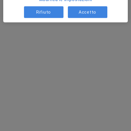
Rifiuto
Accetto
Dott.ssa Sonia Di Giacopo
·
Altro
Nutrizionista
15 recensioni
Indirizzo
Online
Via Nazionale Adriatica 60, Tortoreto
•
Mappa
Centro Medico Villa Rosa Tortoreto
Terapia educazionale del diabetico
100 €
Questo dottore non ha ancora attivato le prenotazioni online presso questo indirizzo.