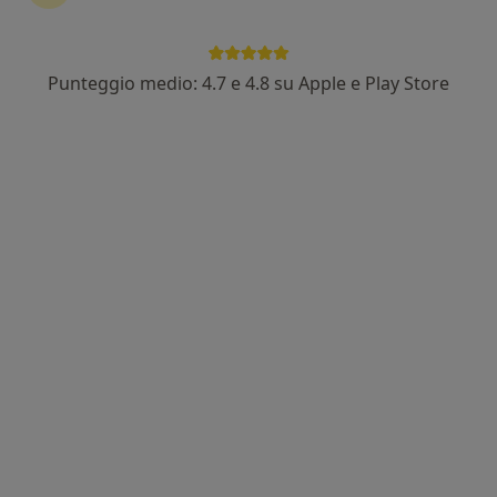
Dott. Gino Albino Aldi
·
Altro
Psicoterapeuta
10 recensioni
Punteggio medio: 4.7 e 4.8 su Apple e Play Store
Indirizzo
Online
Via Piave 7, Caserta
•
Mappa
Studio Di Psicoterapia
Psicoterapia familiare
90 €
Questo dottore non ha ancora attivato le prenotazioni online presso questo indirizzo.
Chiedi di attivare le prenotazioni online