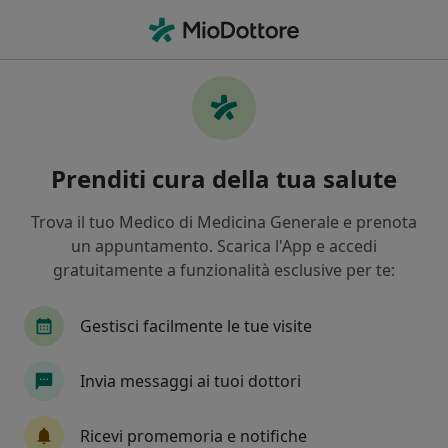
Men
Psicoterapia Familiare • San Nicola la Strada, CE
Filters
• 1
Assicurazione
Map
Psicoterapia familiare a San Nicola la
Prenditi cura della tua salute
Strada: cliniche e specialisti
In che modo ordiniamo i risultati
Trova il tuo Medico di Medicina Generale e prenota
un appuntamento. Scarica l'App e accedi
gratuitamente a funzionalità esclusive per te:
Gestisci facilmente le tue visite
Invia messaggi ai tuoi dottori
Pagamenti online
Ricevi promemoria e notifiche