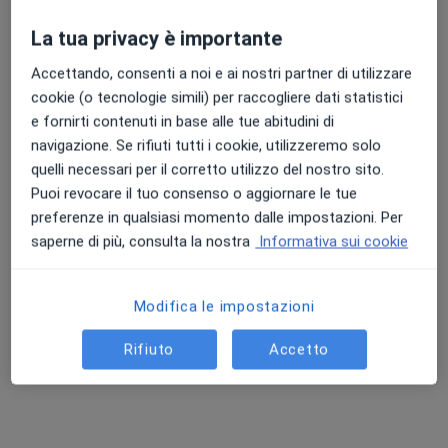
La tua privacy è importante
Accettando, consenti a noi e ai nostri partner di utilizzare
cookie (o tecnologie simili) per raccogliere dati statistici
e fornirti contenuti in base alle tue abitudini di
Dr. Giampaolo Carotenuto
navigazione. Se rifiuti tutti i cookie, utilizzeremo solo
·
Altro
Psicoterapeuta, Psicologo, Psicologo clinico
quelli necessari per il corretto utilizzo del nostro sito.
109 recensioni
Puoi revocare il tuo consenso o aggiornare le tue
preferenze in qualsiasi momento dalle impostazioni. Per
Via de Sanctis 43, Marcianise
•
Mappa
saperne di più, consulta la nostra
Informativa sui cookie
Giampaolo Carotenuto
Psicoterapia familiare
da 80 €
Questo dottore non ha ancora attivato le prenotazioni online presso questo indirizzo.
Modifica le impostazioni
Chiedi di attivare le prenotazioni online
Rifiuto
Accetto