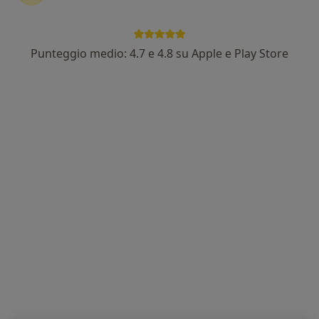
Punteggio medio: 4.7 e 4.8 su Apple e Play Store
Dott.ssa Maria Assunta Colindo
Nutrizionista
37 recensioni
Indirizzo
Online
Via A. de Curtis 18, Bacoli
•
Mappa
Studio di Nutrizione, Bacoli
Prima visita nutrizionale
50 €
Questo dottore non ha ancora attivato le prenotazioni online presso questo indirizzo.
Chiedi di attivare le prenotazioni online