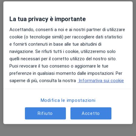
La tua privacy è importante
Accettando, consenti a noi e ai nostri partner di utilizzare
cookie (o tecnologie simili) per raccogliere dati statistici
e fornirti contenuti in base alle tue abitudini di
Dott.ssa Claudia Gucciardi
navigazione. Se rifiuti tutti i cookie, utilizzeremo solo
Biologo nutrizionista
quelli necessari per il corretto utilizzo del nostro sito.
91 recensioni
Puoi revocare il tuo consenso o aggiornare le tue
preferenze in qualsiasi momento dalle impostazioni. Per
Indirizzo
Online
saperne di più, consulta la nostra
Informativa sui cookie
Viale Olimpico, 77, Bacoli
•
Mappa
Modifica le impostazioni
Studio odontoiatrico (dott. Vincenzo Scotto di Minico)
Rifiuto
Accetto
Prima visita nutrizionale
70 €
Questo dottore non ha ancora attivato le prenotazioni online presso questo indirizzo.