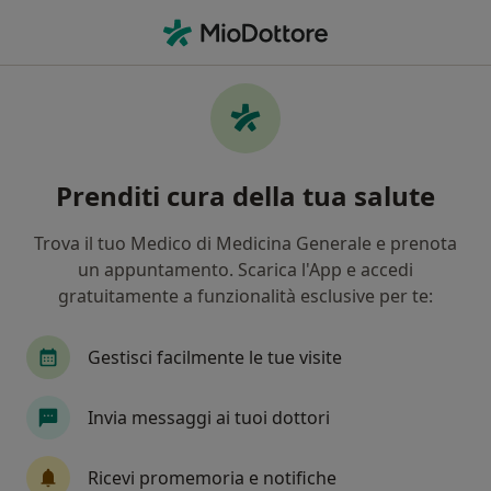
Men
Prima Visita Nutrizionale • Bacoli, NA
Filters
• 1
Mappa
Prima visita nutrizionale a Bacoli: cliniche e
Prenditi cura della tua salute
specialisti
In che modo ordiniamo i risultati
Trova il tuo Medico di Medicina Generale e prenota
un appuntamento. Scarica l'App e accedi
gratuitamente a funzionalità esclusive per te:
Che specializzazione stai cercando?
Nutrizionista
Biologo nutrizionista
Gestisci facilmente le tue visite
Invia messaggi ai tuoi dottori
Ricevi promemoria e notifiche