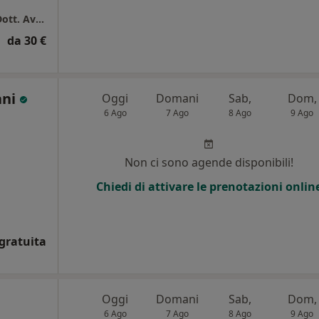
Centro di Podologia Clinica Parma - studio Dott. Avanzini M.
da 30 €
ani
Oggi
Domani
Sab,
Dom,
6 Ago
7 Ago
8 Ago
9 Ago
Non ci sono agende disponibili!
Chiedi di attivare le prenotazioni onlin
gratuita
Oggi
Domani
Sab,
Dom,
6 Ago
7 Ago
8 Ago
9 Ago