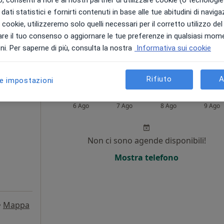
dati statistici e fornirti contenuti in base alle tue abitudini di navig
Mostra telefono
i i cookie, utilizzeremo solo quelli necessari per il corretto utilizzo de
re il tuo consenso o aggiornare le tue preferenze in qualsiasi mom
i. Per saperne di più, consulta la nostra
Informativa sui cookie
ponibile
Rifiuto
A
le impostazioni
astoni
Oggi
Domani
Sab,
Dom,
6 Ago
7 Ago
8 Ago
9 Ago
i
Non ci sono agende disponibili!
Mostra telefono
•
Mappa