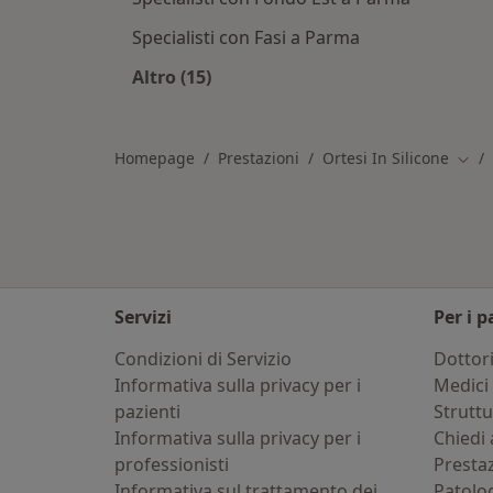
Specialisti con Fasi a Parma
Altro (15)
Altro nella categoria: Assicurazion
Homepage
Prestazioni
Ortesi In Silicone
Camb
Servizi
Per i p
Condizioni di Servizio
Dottor
Informativa sulla privacy per i
Medici 
pazienti
Strutt
Informativa sulla privacy per i
Chiedi 
professionisti
Presta
Informativa sul trattamento dei
Patolo