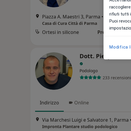
raccogliere 
rifiuti tutt
Piazza A. Maestri 3, Parma
•
Mappa
Puoi revoca
Casa di Cura Città di Parma
impostazion
Ortesi in silicone
Prezzo non dis
Modifica 
Dott. Pierpaolo B
Podologo
233 recension
Indirizzo
Online
Via Marchesi Luigi e Salvatore 1, Parma
Impronta Plantare studio podologico