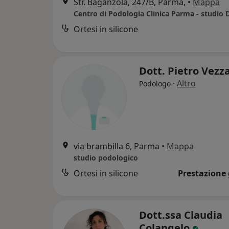
Str. Baganzola, 247/B, Parma,
•
Mappa
Ortesi in silicone
Dott. Pietro Vezz
·
Altro
Podologo
via brambilla 6, Parma
•
Mappa
studio podologico
Ortesi in silicone
Prestazione 
Dott.ssa Claudia
Colangelo