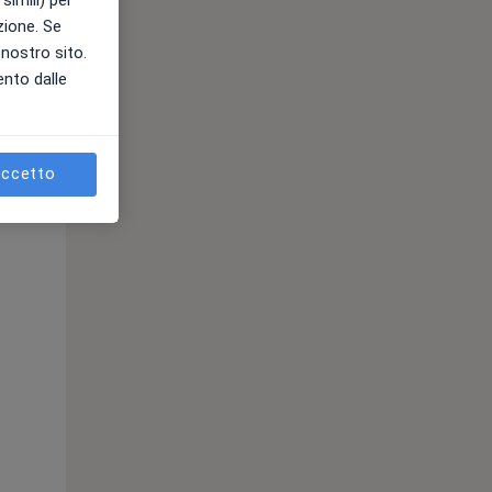
azione. Se
l nostro sito.
ento dalle
ccetto
Lun,
Mar,
Mer,
10 Ago
11 Ago
12 Ago