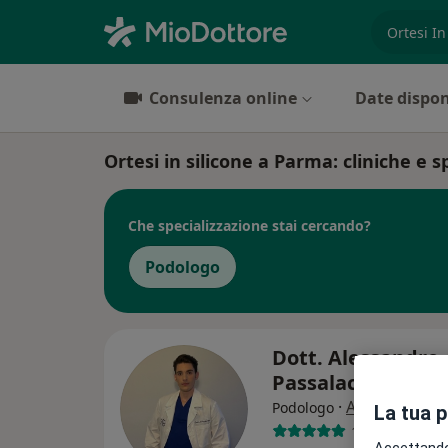
es. prest
Consulenza online
Date dispon
Ortesi in silicone a Parma: cliniche e sp
Che specializzazione stai cercando?
Podologo
Dott. Alessandro
Passalacqua
·
Altro
Podologo
La tua 
163 recension
Accettando,