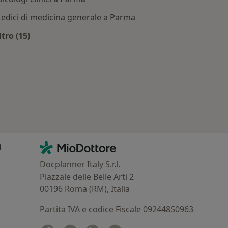
edici di medicina generale a Parma
ltro (15)
ma
Altro nella categoria: Dottori più ricercati
Contatti
MioDottore - Homepage
i
Docplanner Italy S.r.l.
Piazzale delle Belle Arti 2
00196 Roma (RM), Italia
Partita IVA e codice Fiscale 09244850963