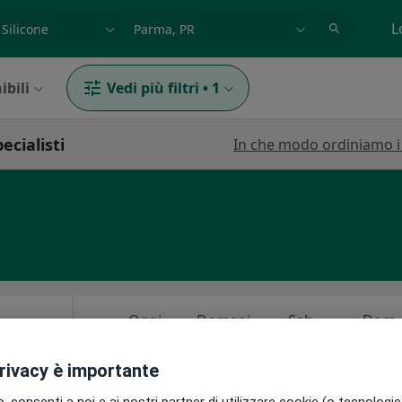
azione, medico, struttura
es: Roma
L
ibili
Vedi più filtri
•
1
ecialisti
In che modo ordiniamo i r
Oggi
Domani
Sab,
Dom,
6 Ago
7 Ago
8 Ago
9 Ago
privacy è importante
i
Non ci sono agende disponibili!
 consenti a noi e ai nostri partner di utilizzare cookie (o tecnologie 