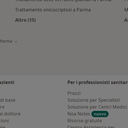
Trattamento onicocriptosi a Parma
M
Altro (15)
A
i/Convenzioni a Parma
Altro nella categoria: Servizi correlati a Par
Parma
ia città
Cambia città
azienti
Per i professionisti sanitar
i
Prezzi
di base
Soluzione per Specialisti
ure
Soluzione per Centri Medici
al dottore
Noa Notes
nuovo
zioni
Risorse gratuite
gie
Centro Assistenza per