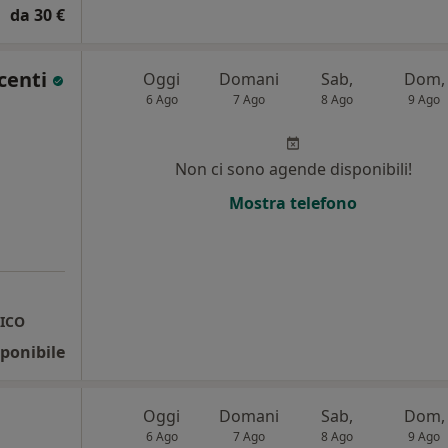
da 30 €
acenti
Oggi
Domani
Sab,
Dom,
6 Ago
7 Ago
8 Ago
9 Ago
Non ci sono agende disponibili!
Mostra telefono
TICO
ponibile
Oggi
Domani
Sab,
Dom,
6 Ago
7 Ago
8 Ago
9 Ago