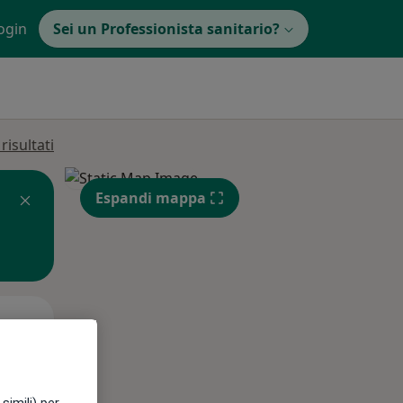
ogin
Sei un Professionista sanitario?
isultati
Espandi mappa
Lun,
Mar,
Mer,
10 Ago
11 Ago
12 Ago
simili) per