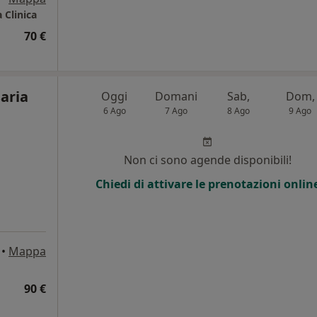
 Clinica
70 €
aria
Oggi
Domani
Sab,
Dom,
6 Ago
7 Ago
8 Ago
9 Ago
Non ci sono agende disponibili!
i
Chiedi di attivare le prenotazioni onlin
•
Mappa
90 €