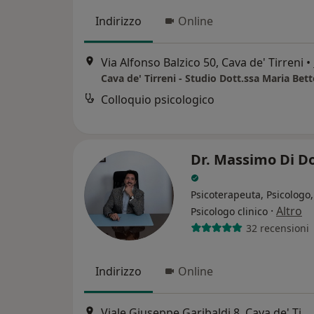
Indirizzo
Online
Via Alfonso Balzico 50, Cava de' Tirreni
•
Cava de' Tirreni - Studio Dott.ssa Maria Bet
Colloquio psicologico
Dr. Massimo Di D
Psicoterapeuta, Psicologo,
·
Altro
Psicologo clinico
32 recensioni
Indirizzo
Online
Viale Giuseppe Garibaldi 8, Cava de' Tirreni