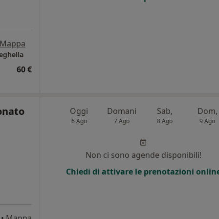
Mappa
teghella
60 €
onato
Oggi
Domani
Sab,
Dom,
6 Ago
7 Ago
8 Ago
9 Ago
Non ci sono agende disponibili!
Chiedi di attivare le prenotazioni onlin
•
Mappa