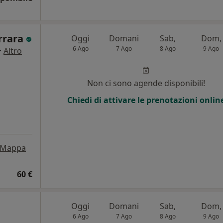
errara
Oggi
Domani
Sab,
Dom,
6 Ago
7 Ago
8 Ago
9 Ago
·
Altro
Non ci sono agende disponibili!
Chiedi di attivare le prenotazioni onlin
Mappa
60 €
Oggi
Domani
Sab,
Dom,
6 Ago
7 Ago
8 Ago
9 Ago