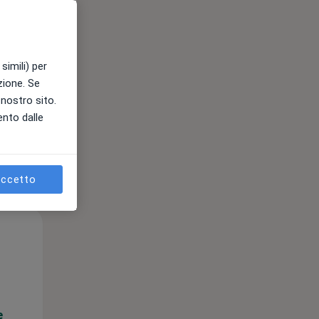
e
simili) per
azione. Se
l nostro sito.
ento dalle
ccetto
Lun,
Mar,
Mer,
10 Ago
11 Ago
12 Ago
e