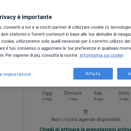
·
Altro
Non ci sono agende disponibili!
privacy è importante
Chiedi di attivare le prenotazioni onlin
 consenti a noi e ai nostri partner di utilizzare cookie (o tecnologie 
dati statistici e fornirti contenuti in base alle tue abitudini di navig
i i cookie, utilizzeremo solo quelli necessari per il corretto utilizzo de
re il tuo consenso o aggiornare le tue preferenze in qualsiasi mom
appa
i. Per saperne di più, consulta la nostra
Informativa sui cookie
Studio di Psicologia e Psicoterapia Sistemico Relazionale - Dott.ssa Dalila Polverino
50 €
Rifiuto
A
le impostazioni
Oggi
Domani
Sab,
Dom,
6 Ago
7 Ago
8 Ago
9 Ago
Non ci sono agende disponibili!
i
Chiedi di attivare le prenotazioni onlin