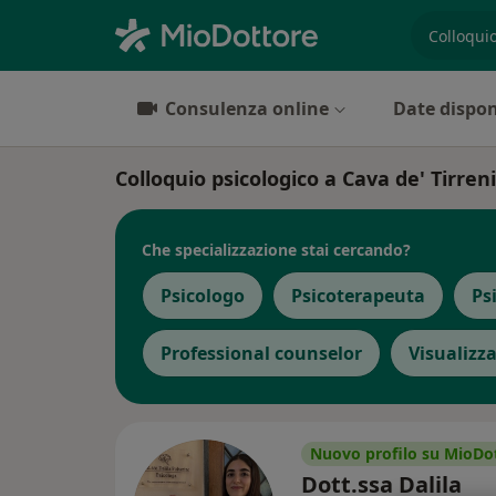
es. prest
Consulenza online
Date dispon
Colloquio psicologico a Cava de' Tirreni:
Che specializzazione stai cercando?
Psicologo
Psicoterapeuta
Ps
Professional counselor
Visualizz
Nuovo profilo su MioDo
Dott.ssa Dalila