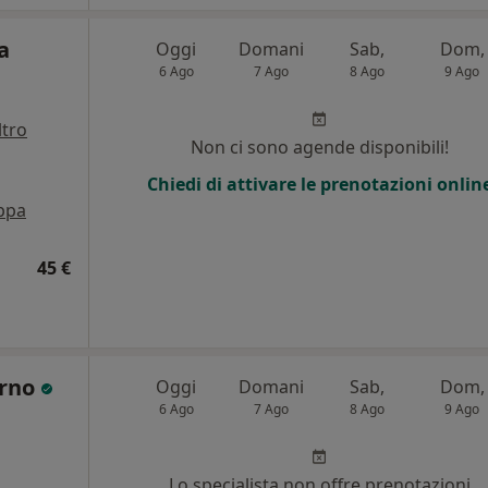
a
Oggi
Domani
Sab,
Dom,
6 Ago
7 Ago
8 Ago
9 Ago
ltro
Non ci sono agende disponibili!
Chiedi di attivare le prenotazioni onlin
ppa
45 €
arno
Oggi
Domani
Sab,
Dom,
6 Ago
7 Ago
8 Ago
9 Ago
Lo specialista non offre prenotazioni