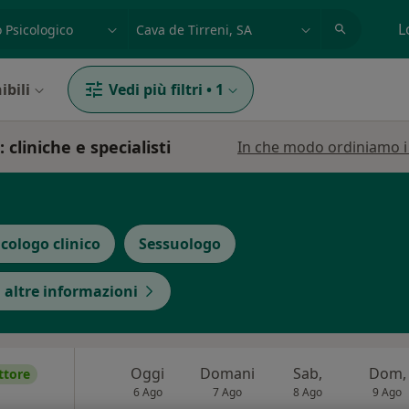
azione, medico, struttura
es: Roma
L
ibili
Vedi più filtri
•
1
 cliniche e specialisti
In che modo ordiniamo i r
icologo clinico
Sessuologo
a altre informazioni
Oggi
Domani
Sab,
Dom,
ttore
6 Ago
7 Ago
8 Ago
9 Ago