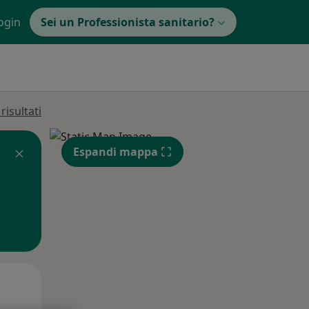
ogin
Sei un Professionista sanitario?
isultati
Espandi mappa
Lun,
Mar,
Mer,
10 Ago
11 Ago
12 Ago