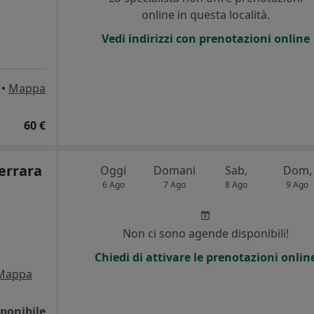
online in questa località.
Vedi indirizzi con prenotazioni online
•
Mappa
60 €
errara
Oggi
Domani
Sab,
Dom,
6 Ago
7 Ago
8 Ago
9 Ago
Non ci sono agende disponibili!
Chiedi di attivare le prenotazioni onlin
Mappa
ponibile