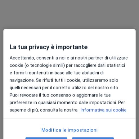
Dr. Federico Albertini
·
Altro
Psicologo, Sessuologo, Psicologo clinico
La tua privacy è importante
29 recensioni
Accettando, consenti a noi e ai nostri partner di utilizzare
Indirizzo
Online
cookie (o tecnologie simili) per raccogliere dati statistici
e fornirti contenuti in base alle tue abitudini di
navigazione. Se rifiuti tutti i cookie, utilizzeremo solo
Via Abate Crippa 5, Treviglio
•
Mappa
quelli necessari per il corretto utilizzo del nostro sito.
Studio Associato di Psicologia Clinica
Puoi revocare il tuo consenso o aggiornare le tue
Colloquio psicologico di coppia
da 80 €
preferenze in qualsiasi momento dalle impostazioni. Per
Questo dottore non ha ancora attivato le prenotazioni online presso questo indirizzo.
saperne di più, consulta la nostra
Informativa sui cookie
Chiedi di attivare le prenotazioni online
Modifica le impostazioni