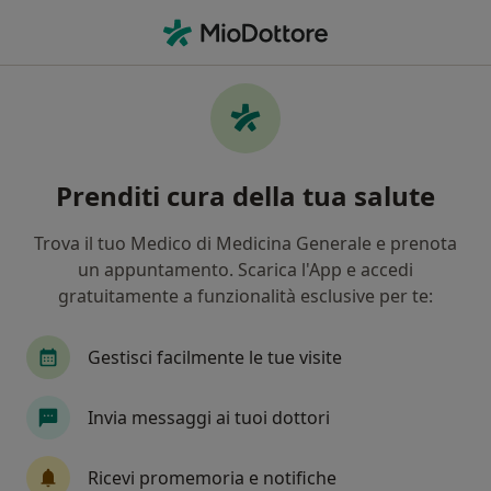
Men
Colloquio Psicologico Di Coppia • Treviglio, BG
Filters
• 1
Mappa
Colloquio psicologico di coppia a Treviglio:
Prenditi cura della tua salute
cliniche e specialisti
In che modo ordiniamo i risultati
Trova il tuo Medico di Medicina Generale e prenota
un appuntamento. Scarica l'App e accedi
gratuitamente a funzionalità esclusive per te:
Gestisci facilmente le tue visite
Invia messaggi ai tuoi dottori
Dott. Fabio Decio
Ricevi promemoria e notifiche
·
Altro
Psicologo clinico, Psicologo