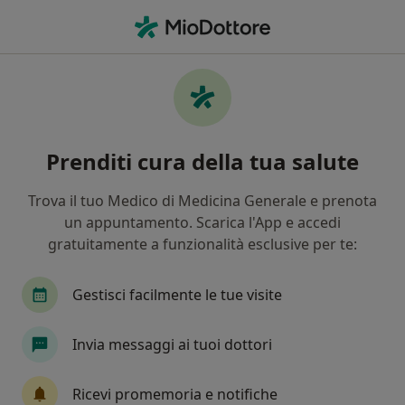
Men
Biorivitalizzazione Viso • Prato, PO
Filters
• 1
Mappa
Biorivitalizzazione viso a Prato: cliniche e
Prenditi cura della tua salute
specialisti
In che modo ordiniamo i risultati
Trova il tuo Medico di Medicina Generale e prenota
un appuntamento. Scarica l'App e accedi
gratuitamente a funzionalità esclusive per te:
Che specializzazione stai cercando?
Medico estetico
Dermatologo
Nutrizionis
Gestisci facilmente le tue visite
Invia messaggi ai tuoi dottori
Ricevi promemoria e notifiche