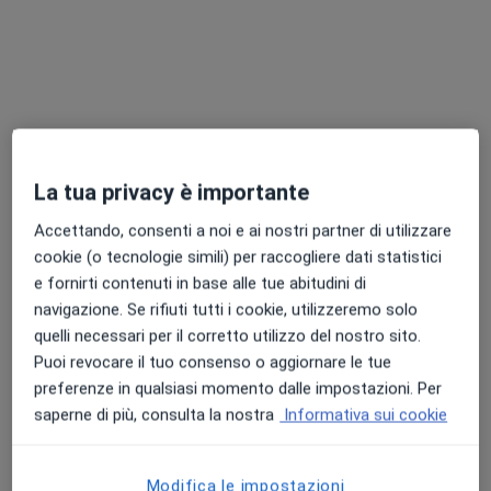
Dott.ssa Claudia Gargiani
·
Altro
Medico estetico, Nutrizionista
65 recensioni
La tua privacy è importante
Viale della Repubblica, 225, Prato
•
Mappa
Fisiocare
Accettando, consenti a noi e ai nostri partner di utilizzare
Biorivitalizzazione viso
123 €
cookie (o tecnologie simili) per raccogliere dati statistici
e fornirti contenuti in base alle tue abitudini di
Questo dottore non ha ancora attivato le prenotazioni online presso questo indirizzo.
navigazione. Se rifiuti tutti i cookie, utilizzeremo solo
quelli necessari per il corretto utilizzo del nostro sito.
Chiedi di attivare le prenotazioni online
Puoi revocare il tuo consenso o aggiornare le tue
preferenze in qualsiasi momento dalle impostazioni. Per
saperne di più, consulta la nostra
Informativa sui cookie
Modifica le impostazioni