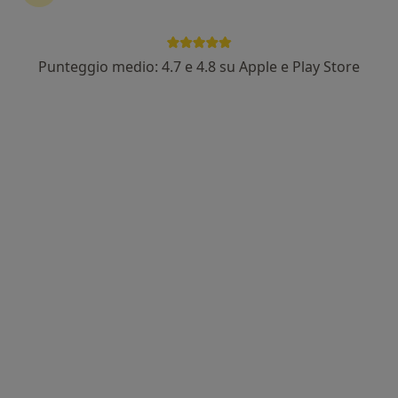
Punteggio medio: 4.7 e 4.8 su Apple e Play Store
Dr. Andrea Meoni
·
Altro
Medico estetico
151 recensioni
Via Mozza, 31/33, Prato
•
Mappa
Antalgos - Medical Surgery & Life
Biorivitalizzazione viso
da 244 €
Questo dottore non ha ancora attivato le prenotazioni online presso questo indirizzo.
Chiedi di attivare le prenotazioni online