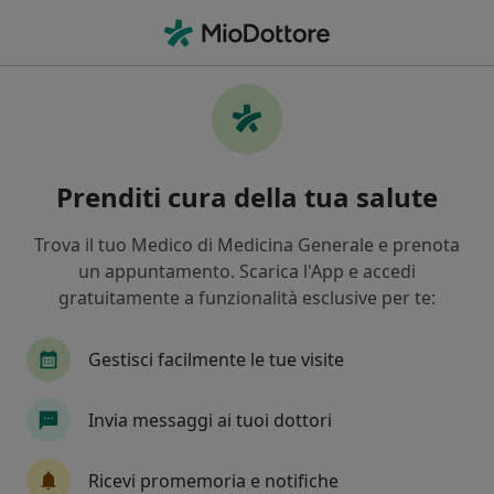
Men
Auricoloterapia • Gorgonzola, MI
Filters
• 1
Mappa
Auricoloterapia a Gorgonzola: cliniche e
Prenditi cura della tua salute
specialisti
In che modo ordiniamo i risultati
Trova il tuo Medico di Medicina Generale e prenota
un appuntamento. Scarica l'App e accedi
gratuitamente a funzionalità esclusive per te:
Che specializzazione stai cercando?
Podologo
Endocrinologo
Urologo
Fis
Gestisci facilmente le tue visite
Invia messaggi ai tuoi dottori
Ricevi promemoria e notifiche