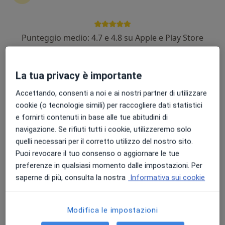
Punteggio medio: 4.7 e 4.8 su Apple e Play Store
Pagamenti online
Dott.ssa Monica Consolo
La tua privacy è importante
·
Altro
Fisioterapista, Posturologa, Osteopata
19 recensioni
Accettando, consenti a noi e ai nostri partner di utilizzare
cookie (o tecnologie simili) per raccogliere dati statistici
Indirizzo
Online
e fornirti contenuti in base alle tue abitudini di
navigazione. Se rifiuti tutti i cookie, utilizzeremo solo
quelli necessari per il corretto utilizzo del nostro sito.
Via Kennedy 31E, Gorgonzola
•
Mappa
Puoi revocare il tuo consenso o aggiornare le tue
Dottoressa Monica Consolo
preferenze in qualsiasi momento dalle impostazioni. Per
Auricoloterapia
60 €
saperne di più, consulta la nostra
Informativa sui cookie
Questo dottore non ha ancora attivato le prenotazioni online presso questo indirizzo.
Chiedi di attivare le prenotazioni online
Modifica le impostazioni