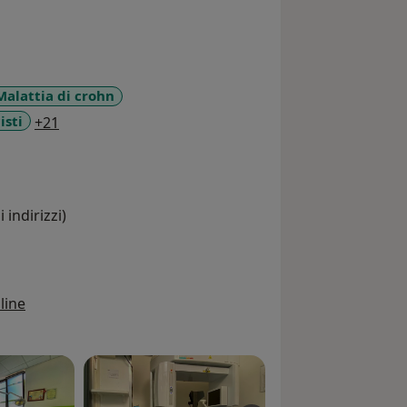
Malattia di crohn
a11y_sr_more_diseases
isti
+21
 indirizzi)
line