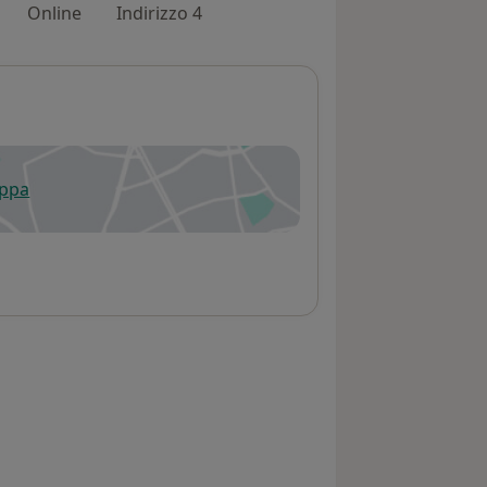
Online
Indirizzo 4
appa
 apre in una nuova scheda