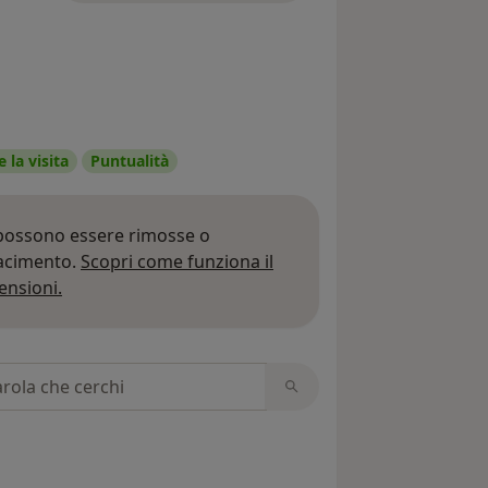
 la visita
Puntualità
 possono essere rimosse o
iacimento.
Scopri come funziona il
Per saperne di più sulle opinioni
ensioni.
 recensioni