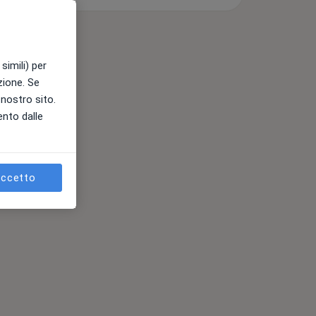
simili) per
azione. Se
l nostro sito.
ento dalle
ccetto