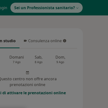
ogin
Sei un Professionista sanitario?
in studio
Consulenza online
 studio
Consulenza online
Domani
Sab,
Dom,
Lun,
Mar,
7 Ago
8 Ago
9 Ago
10 Ago
11 Ag
Questo centro non offre ancora
prenotazioni online
i di attivare le prenotazioni online