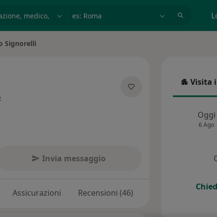
azione, medico, struttura
es: Roma
L
o Signorelli
tà
Visita 
Visita in
sulle specializzazioni
o
Oggi
6 Ago
Invia messaggio
Chied
Assicurazioni
Recensioni (46)