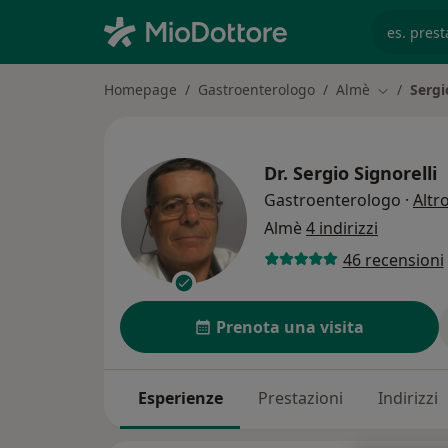
es. prest
Homepage
Gastroenterologo
Almè
Sergi
Cambia cit
Dr.
Sergio Signorelli
Gastroenterologo
·
Altr
Almè
4 indirizzi
46 recensioni
Prenota una visita
Esperienze
Prestazioni
Indirizzi