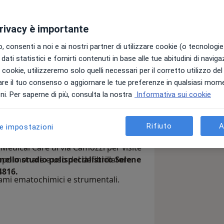
edali Riuniti di Bergamo, ora ASST
privacy è importante
edico di 1° livello in Gastroenterologia
 consenti a noi e ai nostri partner di utilizzare cookie (o tecnologie 
20 ha continuato a collaborare con
dati statistici e fornirti contenuti in base alle tue abitudini di navig
ienti Covid-19;
i i cookie, utilizzeremo solo quelli necessari per il corretto utilizzo de
re il tuo consenso o aggiornare le tue preferenze in qualsiasi mom
anni XXIII una menzione con
i. Per saperne di più, consulta la nostra
Informativa sui cookie
iungimento del traguardo di 2000
 2023;
ospedaliero ed ambulatoriale nella
Rifiuto
A
ime capacità relazionali con i
le impostazioni
essionista presso l’Humanitas-
edical Care di via Camozzi per visite
opolmonare e uso del defibrillatore.
llo studio polispecialistico Selene
4816.
ami ematochimici e strumentali.