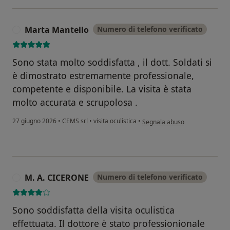
Marta Mantello
Numero di telefono verificato
M
Sono stata molto soddisfatta , il dott. Soldati si
è dimostrato estremamente professionale,
competente e disponibile. La visita è stata
molto accurata e scrupolosa .
secondo l'opinione dell'utente
27 giugno 2026
•
CEMS srl
•
visita oculistica
•
Segnala abuso
M. A. CICERONE
Numero di telefono verificato
M
Sono soddisfatta della visita oculistica
effettuata. Il dottore è stato professionionale