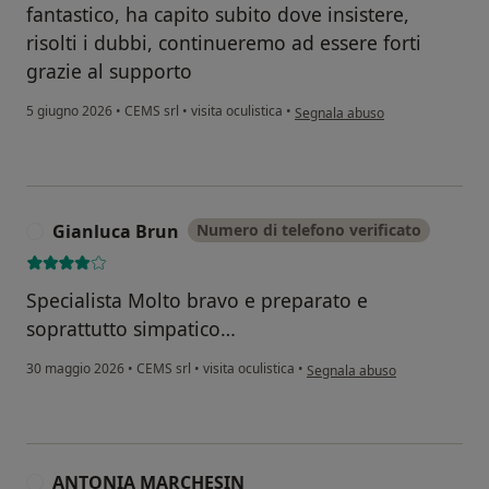
fantastico, ha capito subito dove insistere,
risolti i dubbi, continueremo ad essere forti
grazie al supporto
secondo l'opinione dell'utente 
5 giugno 2026
•
CEMS srl
•
visita oculistica
•
Segnala abuso
Gianluca Brun
Numero di telefono verificato
G
Specialista Molto bravo e preparato e
soprattutto simpatico…
secondo l'opinione dell'utent
30 maggio 2026
•
CEMS srl
•
visita oculistica
•
Segnala abuso
ANTONIA MARCHESIN
A