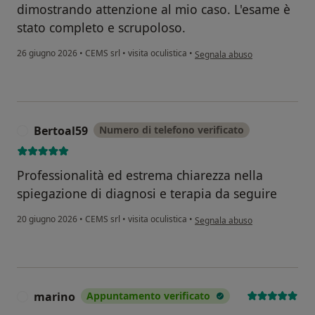
dimostrando attenzione al mio caso. L'esame è
stato completo e scrupoloso.
secondo l'opinione dell'utente
26 giugno 2026
•
CEMS srl
•
visita oculistica
•
Segnala abuso
Bertoal59
Numero di telefono verificato
B
Professionalità ed estrema chiarezza nella
spiegazione di diagnosi e terapia da seguire
secondo l'opinione dell'utente
20 giugno 2026
•
CEMS srl
•
visita oculistica
•
Segnala abuso
marino
Appuntamento verificato
M