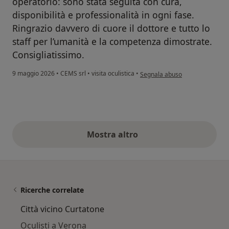
operatorio: sono stata seguita con cura,
disponibilità e professionalità in ogni fase.
Ringrazio davvero di cuore il dottore e tutto lo
staff per l’umanità e la competenza dimostrate.
Consigliatissimo.
secondo l'opinione dell'uten
9 maggio 2026
•
CEMS srl
•
visita oculistica
•
Segnala abuso
Mostra altro
opinioni di cui sopra
Ricerche correlate
Città vicino Curtatone
Oculisti a Verona