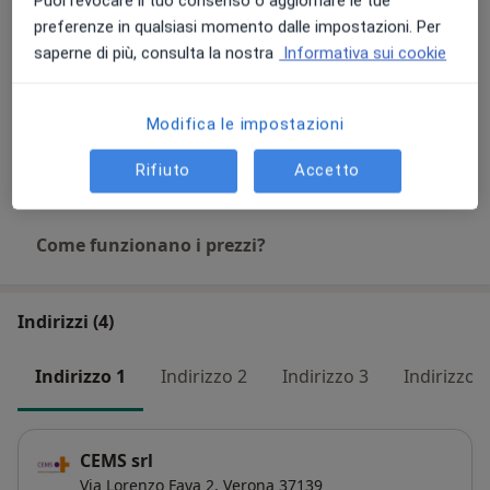
Puoi revocare il tuo consenso o aggiornare le tue
preferenze in qualsiasi momento dalle impostazioni. Per
Visita oculistica pediatrica
saperne di più, consulta la nostra
Informativa sui cookie
Dettagli
Modifica le impostazioni
Prima Visita
Da 20 €
Dettagli
Rifiuto
Accetto
Come funzionano i prezzi?
Indirizzi (4)
Indirizzo 1
Indirizzo 2
Indirizzo 3
Indirizzo 4
CEMS srl
Via Lorenzo Fava 2,
Verona
37139