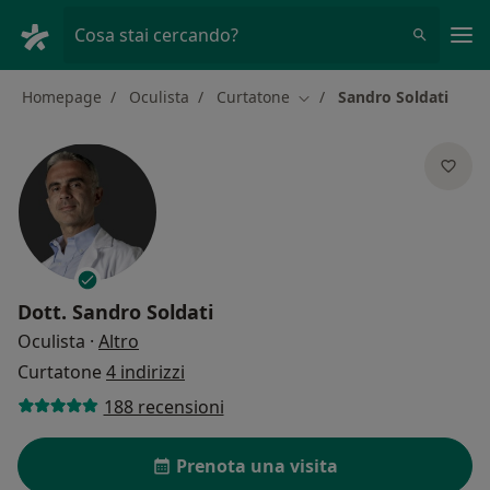
Men
Cosa stai cercando?
Homepage
Oculista
Curtatone
Sandro Soldati
Cambia città
Dott.
Sandro Soldati
sulle specializzazioni
Oculista
·
Altro
Curtatone
4 indirizzi
188 recensioni
Prenota una visita