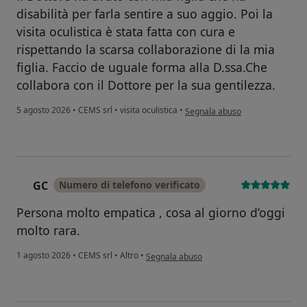
disabilità per farla sentire a suo aggio. Poi la
visita oculistica è stata fatta con cura e
rispettando la scarsa collaborazione di la mia
figlia. Faccio de uguale forma alla D.ssa.Che
collabora con il Dottore per la sua gentilezza.
secondo l'opinione dell'utente A
5 agosto 2026
•
CEMS srl
•
visita oculistica
•
Segnala abuso
GC
Numero di telefono verificato
G
Persona molto empatica , cosa al giorno d’oggi
molto rara.
secondo l'opinione dell'utente GC
1 agosto 2026
•
CEMS srl
•
Altro
•
Segnala abuso