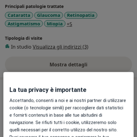
relatore e chirurgo in diretta a numerosi congressi sia
Principali patologie trattate
nazionali che internazionali. E’ inoltre membro della
Cataratta
Glaucoma
Retinopatia
Società Italiana di Oftalmologia, SOI, e della European
a11y_sr_more_diseases
Astigmatismo
Miopia
+5
Society of Cataract and Refractive Surgery, ESCRS. Ha
approfondito le sue conoscenze nell’ottimizzazione dei
Tipologia di visite
percorsi del paziente grazie al conseguimento di un
In studio
Visualizza gli indirizzi (3)
master in presso la Kellogg School of Management-
Nothwestern University, Illinois, USA.
Mostra dettagli
sull'esperienza
Prestazioni e prezzi
La tua privacy è importante
Accettando, consenti a noi e ai nostri partner di utilizzare
Visita oculistica
Prenota una visita
130 €
Dettagli
cookie (o tecnologie simili) per raccogliere dati statistici
e fornirti contenuti in base alle tue abitudini di
navigazione. Se rifiuti tutti i cookie, utilizzeremo solo
Prima visita oculistica
quelli necessari per il corretto utilizzo del nostro sito.
Dettagli