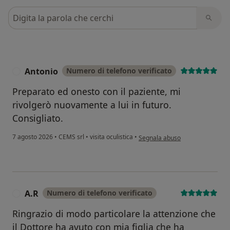
Cerca nelle recensioni
Antonio
Numero di telefono verificato
A
Preparato ed onesto con il paziente, mi
rivolgerò nuovamente a lui in futuro.
Consigliato.
secondo l'opinione dell'utente A
7 agosto 2026
•
CEMS srl
•
visita oculistica
•
Segnala abuso
A.R
Numero di telefono verificato
A
Ringrazio di modo particolare la attenzione che
il Dottore ha avuto con mia figlia che ha