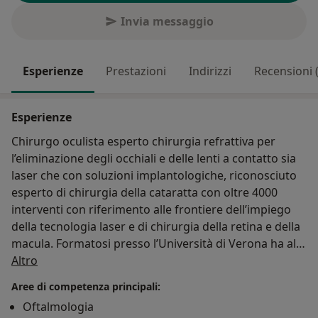
Invia messaggio
Esperienze
Prestazioni
Indirizzi
Recensioni 
Esperienze
Chirurgo oculista esperto chirurgia refrattiva per
l’eliminazione degli occhiali e delle lenti a contatto sia
laser che con soluzioni implantologiche, riconosciuto
esperto di chirurgia della cataratta con oltre 4000
interventi con riferimento alle frontiere dell’impiego
della tecnologia laser e di chirurgia della retina e della
macula. Formatosi presso l’Università di Verona ha al
Su di me
suo attivo la lunga carriera chirurgica come chirurgo
Altro
oculista ospedaliero. Contraddistinto da una costante
Aree di competenza principali:
curiosità della ricerca di soluzioni sempre nuove e
Oftalmologia
migliorative, invitato a partecipare come docente,