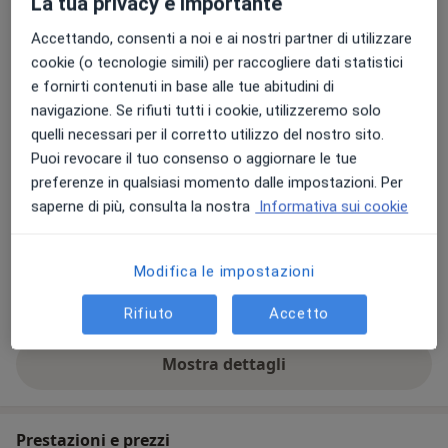
La tua privacy è importante
Aree di competenza principali:
Accettando, consenti a noi e ai nostri partner di utilizzare
Psicologia clinica
cookie (o tecnologie simili) per raccogliere dati statistici
Psiconcologia
e fornirti contenuti in base alle tue abitudini di
navigazione. Se rifiuti tutti i cookie, utilizzeremo solo
Principali patologie trattate
quelli necessari per il corretto utilizzo del nostro sito.
Disturbi dell'umore
Stress
Anoressia
Puoi revocare il tuo consenso o aggiornare le tue
Disturbo bipolare
Disturbo Ossessivo Compulsivo
preferenze in qualsiasi momento dalle impostazioni. Per
a11y_sr_more_diseases
+14
saperne di più, consulta la nostra
Informativa sui cookie
Presso questo indirizzo visito
Modifica le impostazioni
Adulti
Bambini
Rifiuto
Accetto
Mostra dettagli
sull'esperienza
Prestazioni e prezzi