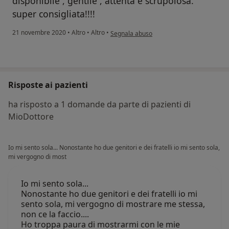
disponibile , gentile , attenta e scrupolosa.
super consigliata!!!!
secondo l'opinione dell'utente DD
21 novembre 2020
•
Altro
•
Altro
•
Segnala abuso
Risposte ai pazienti
ha risposto a 1 domande da parte di pazienti di
MioDottore
Io mi sento sola... Nonostante ho due genitori e dei fratelli io mi sento sola,
mi vergogno di most
Io mi sento sola...
Nonostante ho due genitori e dei fratelli io mi
sento sola, mi vergogno di mostrare me stessa,
non ce la faccio....
Ho troppa paura di mostrarmi con le mie