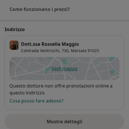
Come funzionano i prezzi?
Indirizzo
Dott.ssa Rossella Maggio
Contrada Ventrischi, 730,
Marsala
91025
Vedi mappa
si apre in una nuova scheda
Disponibilità
Questo dottore non offre prenotazioni online a
questo indirizzo
Cosa posso fare adesso?
Mostra dettagli
sull'indirizzo