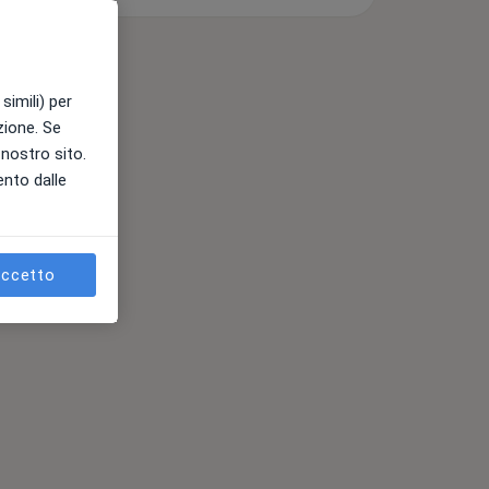
simili) per
azione. Se
l nostro sito.
ento dalle
ccetto