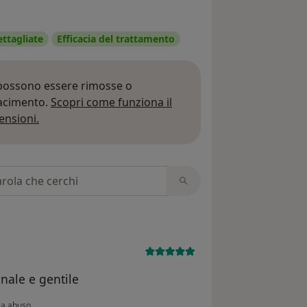
ettagliate
Efficacia del trattamento
 possono essere rimosse o
iacimento.
Scopri come funziona il
Per saperne di più sulle opinioni
ensioni.
 recensioni
onale e gentile
o l'opinione dell'utente ANGELA
la abuso