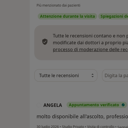
Più menzionato dai pazienti
Attenzione durante la visita
Spiegazioni d
Tutte le recensioni contano e non
modificate dai dottori a proprio p
processo di moderazione delle rec
Cerca nelle
ANGELA
Appuntamento verificato
A
molto disponibile all'ascolto, professi
second
30 luglio 2026
•
Studio Privato
•
Visita di controllo
•
Segna