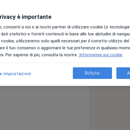
privacy è importante
cialista in Psichiatria e Psicoterapia.
gia presso l'Università degli studi di
 consenti a noi e ai nostri partner di utilizzare cookie (o tecnologie 
zzato in Psichiatria e Psicoterapia con
dati statistici e fornirti contenuti in base alle tue abitudini di navig
imentali inerente gli effetti pro-
i i cookie, utilizzeremo solo quelli necessari per il corretto utilizzo de
ima generazione: il Brexpiprazolo. Ho
re il tuo consenso o aggiornare le tue preferenze in qualsiasi mom
iatra poiché ritengo di avere sempre
i. Per saperne di più, consulta la nostra
Informativa sui cookie
olto e un sincero interesse nei
utosi nel corso degli anni; inoltre, fin
bo ossessivocompulsivo
nde passione nei confronti della
Rifiuto
A
le impostazioni
eressati prevalentemente al mondo
 indagati. Nel corso della mia carriera
ra presso ASP Messina e, in passato,
ione dei Servizi Sanitari di Base, a
à Assistenziale, avendo svolto
rative, sia in ASP Messina che in ASP
a diagnosi e cura di numerose patologie
epressivo Maggiore, Disturbo Bipolare,