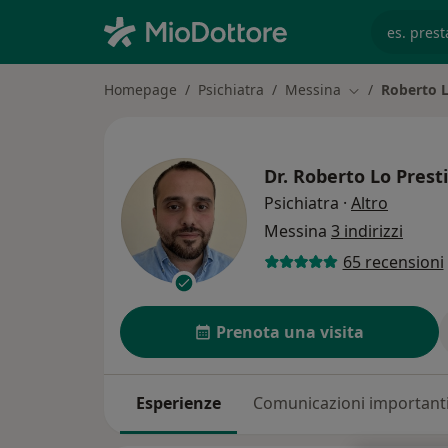
es. prest
Homepage
Psichiatra
Messina
Roberto L
Cambia città
Dr.
Roberto Lo Presti
sulle sp
Psichiatra
·
Altro
Messina
3 indirizzi
65 recensioni
Prenota una visita
Esperienze
Comunicazioni important