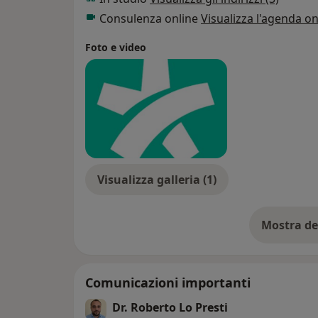
DOC, Disturbi d'ansia, Disturbo di Panico, D
Consulenza online
Visualizza l'agenda on
Disturbo da Stress Post Traumatico. Nell'ap
utilizzare sempre i più aggiornati protocolli
Foto e video
personalizzare il più possibile la cura, segu
necessità e i bisogni del paziente.
Visualizza galleria (1)
Mostra de
su
Comunicazioni importanti
Dr. Roberto Lo Presti