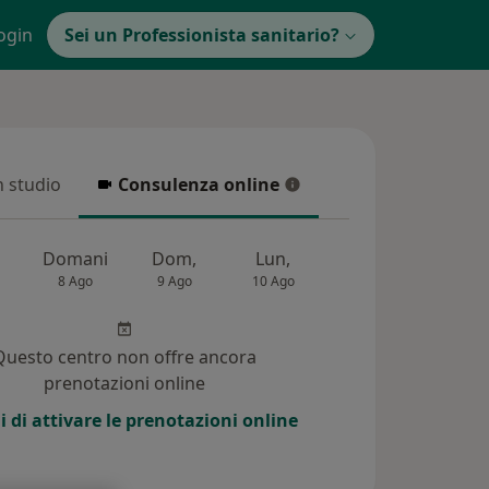
ogin
Sei un Professionista sanitario?
in studio
Consulenza online
 studio
Consulenza online
Domani
Dom,
Lun,
Mar,
Mer,
8 Ago
9 Ago
10 Ago
11 Ago
12 Ag
Questo centro non offre ancora
prenotazioni online
i di attivare le prenotazioni online
i (65)