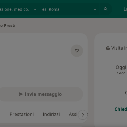
azione, medico, struttura
es: Roma
L
o Presti
Visita 
Visita in
ecializzazioni
Oggi
7 Ago
Invia messaggio
Chied
i
Prestazioni
Indirizzi
Assicurazioni
Recension