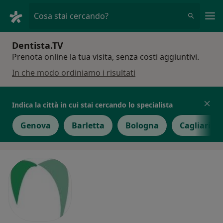
Men
Cosa stai cercando?
Dentista.TV
Prenota online la tua visita, senza costi aggiuntivi.
In che modo ordiniamo i risultati
Indica la città in cui stai cercando lo specialista
Genova
Barletta
Bologna
Cagliari