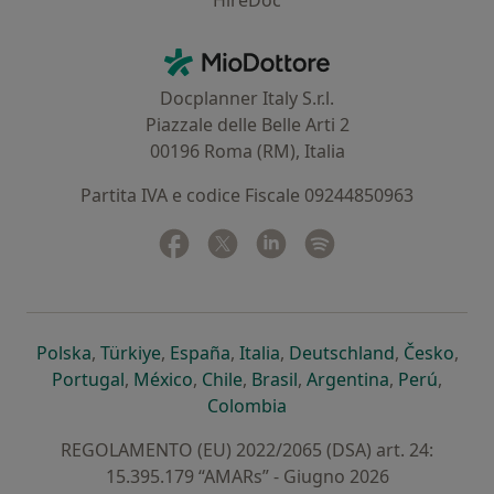
HireDoc
Contatti
MioDottore - Homepage
Docplanner Italy S.r.l.
Piazzale delle Belle Arti 2
00196 Roma (RM), Italia
Partita IVA e codice Fiscale 09244850963
Facebook
si apre in una nuova scheda
Twitter
si apre in una nuova scheda
Linkedin
si apre in una nuova sc
Spotify
si apre in una nuo
si apre in una nuova scheda
si apre in una nuova scheda
si apre in una nuova scheda
si apre in una nuova sche
si apre in 
si a
Polska
,
Türkiye
,
España
,
Italia
,
Deutschland
,
Česko
,
si apre in una nuova scheda
si apre in una nuova scheda
si apre in una nuova scheda
si apre in una nuova s
si apre in u
si apr
Portugal
,
México
,
Chile
,
Brasil
,
Argentina
,
Perú
,
si apre in una nuova sch
Colombia
REGOLAMENTO (EU) 2022/2065 (DSA) art. 24:
15.395.179 “AMARs” - Giugno 2026