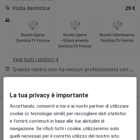
Visita dentistica
29 €
Riunito Igiene
Riunito Igiene
Riunito Odontoiatria
Dentista.TV Firenze
+Sbiancamento
Dentista.TV Firenze
Dentista.TV Firenze
Vedi tutti i dottori 4
Questo centro non ha nessun professionista con date disponibili
Mostra profilo
La tua privacy è importante
Accettando, consenti a noi e ai nostri partner di utilizzare
cookie (o tecnologie simili) per raccogliere dati statistici
e fornirti contenuti in base alle tue abitudini di
navigazione. Se rifiuti tutti i cookie, utilizzeremo solo
quelli necessari per il corretto utilizzo del nostro sito.