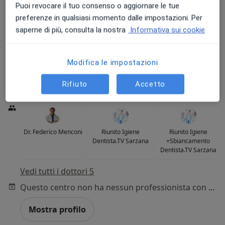
Puoi revocare il tuo consenso o aggiornare le tue
preferenze in qualsiasi momento dalle impostazioni. Per
Dentista.TV Sarzana
saperne di più, consulta la nostra
Informativa sui cookie
Centro medico odontoiatrico
·
Altro
Dentista, Ortodontista, Radiologo diagnostico
Via del Murello 6, Sarzana
•
Mappa
Modifica le impostazioni
Dentista.TV Sarzana
Rifiuto
Accetto
Visita dentistica
Prestazione gratuita
Dr. Federico Menconi
Riunito Igiene
Riunito Igiene
Dentista.TV Sarzana
+Sbiancamento
Dentista.TV Sarzana
Vedi tutti i dottori 5
Questo centro non ha nessun professionista con date disponibili
Mostra profilo