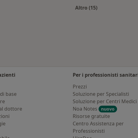
Altro (15)
Altro nella categoria
 città
azienti
Per i professionisti sanitar
i
Prezzi
di base
Soluzione per Specialisti
ure
Soluzione per Centri Medici
al dottore
Noa Notes
nuovo
zioni
Risorse gratuite
gie
Centro Assistenza per
Professionisti