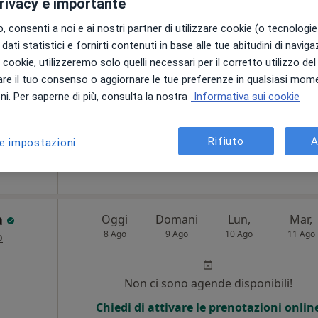
privacy è importante
8 Ago
9 Ago
10 Ago
11 Ago
sta,
 consenti a noi e ai nostri partner di utilizzare cookie (o tecnologie 
dati statistici e fornirti contenuti in base alle tue abitudini di navig
Non ci sono agende disponibili!
i i cookie, utilizzeremo solo quelli necessari per il corretto utilizzo de
re il tuo consenso o aggiornare le tue preferenze in qualsiasi mom
Chiedi di attivare le prenotazioni onlin
i. Per saperne di più, consulta la nostra
Informativa sui cookie
60 €
Rifiuto
A
le impostazioni
a
Oggi
Domani
Lun,
Mar,
8 Ago
9 Ago
10 Ago
11 Ago
o
Non ci sono agende disponibili!
Chiedi di attivare le prenotazioni onlin