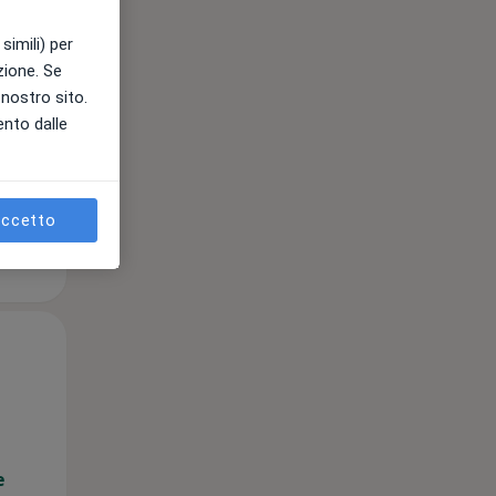
12 Ago
13 Ago
14 Ago
simili) per
azione. Se
l nostro sito.
ento dalle
e
ccetto
Mer,
Gio,
Ven,
12 Ago
13 Ago
14 Ago
e