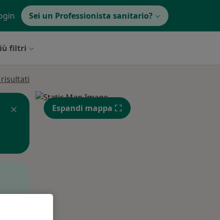
ogin
Sei un Professionista sanitario?
ù filtri
isultati
Espandi mappa
Mer,
Gio,
Ven,