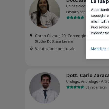
La tua 
Chinesiologa, Massoterapi
Accettando,
Posturologa
raccogliere 
55 recensioni
rifiuti tutt
Puoi revoca
impostazion
Corso Cavour, 20, Correggio
•
Mappa
Studio Dott.ssa Levani
Valutazione posturale
Modifica 
Dott. Carlo Zarac
·
Altr
Urologo, Andrologo
58 recensioni