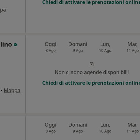
Chiedi di attivare le prenotazioni onlin
pa
llino
Oggi
Domani
Lun,
Mar,
8 Ago
9 Ago
10 Ago
11 Ago
Non ci sono agende disponibili!
Chiedi di attivare le prenotazioni onlin
•
Mappa
Oggi
Domani
Lun,
Mar,
8 Ago
9 Ago
10 Ago
11 Ago