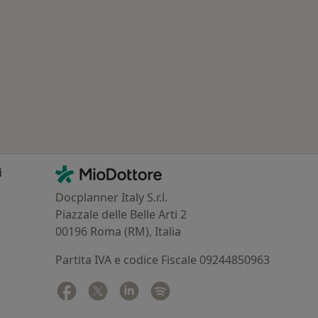
: Altre assicurazioni/convenzioni
Contatti
MioDottore - Homepage
i
Docplanner Italy S.r.l.
Piazzale delle Belle Arti 2
00196 Roma (RM), Italia
Partita IVA e codice Fiscale 09244850963
Facebook
si apre in una nuova scheda
Twitter
si apre in una nuova scheda
Linkedin
si apre in una nuova scheda
Spotify
si apre in una nuova sched