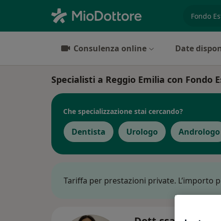
es. prest
Consulenza online
Date dispon
Specialisti a Reggio Emilia con Fondo E
Che specializzazione stai cercando?
Dentista
Urologo
Andrologo
Tariffa per prestazioni private. L’importo 
Dott.ssa Chiara 