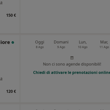
a
150 €
liore
Oggi
Domani
Lun,
Mar,
8 Ago
9 Ago
10 Ago
11 Ago
Non ci sono agende disponibili!
Chiedi di attivare le prenotazioni onlin
a
120 €