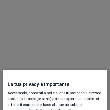
Dott. Gianvito Lagravinese
·
Altro
Psicologo clinico, Neuropsicologo, Psicoterapeuta
Via Generale Nicola Bellomo, 73/75, Bari
•
Mappa
Istituti Clinici Scientifici Maugeri
Colloquio psicologico
60 €
La tua privacy è importante
Questo dottore non ha ancora attivato le prenotazioni online presso questo indirizzo.
Accettando, consenti a noi e ai nostri partner di utilizzare
cookie (o tecnologie simili) per raccogliere dati statistici
Chiedi di attivare le prenotazioni online
e fornirti contenuti in base alle tue abitudini di