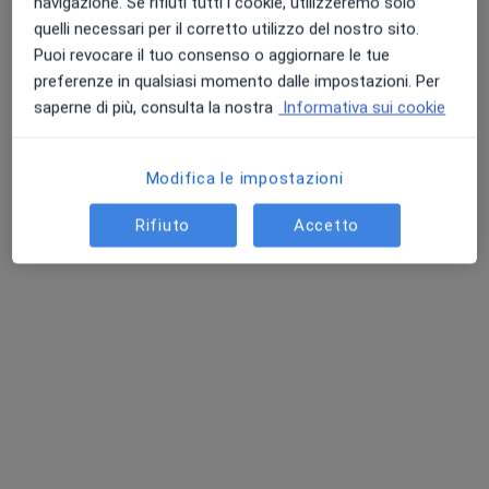
navigazione. Se rifiuti tutti i cookie, utilizzeremo solo
quelli necessari per il corretto utilizzo del nostro sito.
Puoi revocare il tuo consenso o aggiornare le tue
preferenze in qualsiasi momento dalle impostazioni. Per
saperne di più, consulta la nostra
Informativa sui cookie
Modifica le impostazioni
Dott.ssa Virginia Romita
Rifiuto
Accetto
·
Altro
Psicologa clinica, Psicologa
14 recensioni
Indirizzo
Online
Via Che Guevara 1, Bari
•
Mappa
Virginia Romita
Colloquio psicologico clinico
50 €
Questo dottore non ha ancora attivato le prenotazioni online presso questo indirizzo.