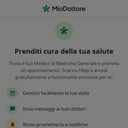
Men
Psicologo Clinico • Putignano, BA
Filters
Mappa
Psicologi clinici a Putignano. Prenota online
Prenditi cura della tua salute
la tua visita
In che modo ordiniamo i risultati
Trova il tuo Medico di Medicina Generale e prenota
un appuntamento. Scarica l'App e accedi
gratuitamente a funzionalità esclusive per te:
Gestisci facilmente le tue visite
Invia messaggi ai tuoi dottori
Dott.ssa Angela Ritella
Ricevi promemoria e notifiche
·
Altro
Psicologa clinica, Psicologa