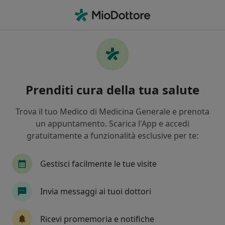
Men
Proctologo • Torino, TO
Filters
Assicurazione:
Blue Assistan
Proctologi a Torino con Blue Assistance
Prenditi cura della tua salute
In che modo ordiniamo i risultati
Trova il tuo Medico di Medicina Generale e prenota
un appuntamento. Scarica l'App e accedi
Tariffa per prestazioni private. L’importo può variare
gratuitamente a funzionalità esclusive per te:
in base alla copertura assicurativa.
Gestisci facilmente le tue visite
Invia messaggi ai tuoi dottori
Ricevi promemoria e notifiche