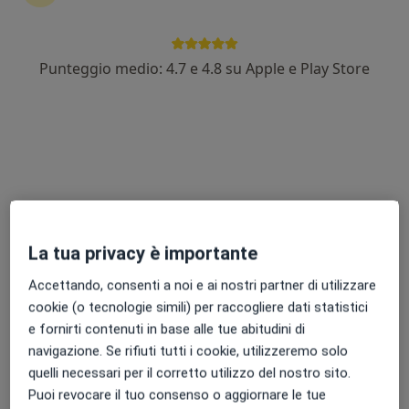
Dott.ssa Stefania Soncini
Punteggio medio: 4.7 e 4.8 su Apple e Play Store
·
Altro
Proctologa, Chirurga generale
323 recensioni
via Cirenaica 42, Torino
•
Mappa
Studio Medico Dott.ssa Soncini
Prima visita di chirurgia generale
130 €
Questo dottore non ha ancora attivato le prenotazioni online presso questo indirizzo.
La tua privacy è importante
Chiedi di attivare le prenotazioni online
Accettando, consenti a noi e ai nostri partner di utilizzare
cookie (o tecnologie simili) per raccogliere dati statistici
e fornirti contenuti in base alle tue abitudini di
navigazione. Se rifiuti tutti i cookie, utilizzeremo solo
quelli necessari per il corretto utilizzo del nostro sito.
Puoi revocare il tuo consenso o aggiornare le tue