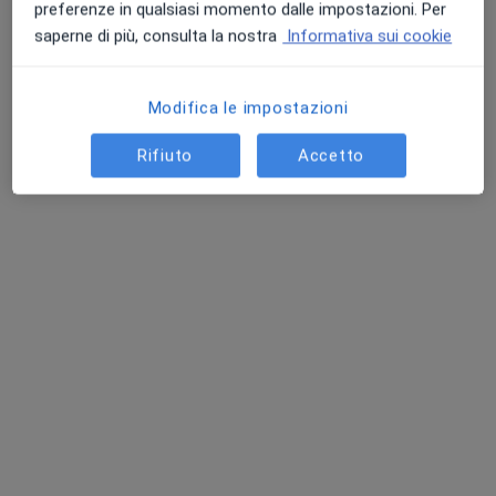
preferenze in qualsiasi momento dalle impostazioni. Per
saperne di più, consulta la nostra
Informativa sui cookie
Dott.ssa Carlotta La Raja
·
Altro
Proctologa, Chirurga generale
Modifica le impostazioni
68 recensioni
Rifiuto
Accetto
Indirizzo
Online
Via Genova 4, Torino
•
Mappa
Smart Clinic Carducci - GSD
Visita proctologica
da 150 €
Questo dottore non ha ancora attivato le prenotazioni online presso questo indirizzo.
Chiedi di attivare le prenotazioni online