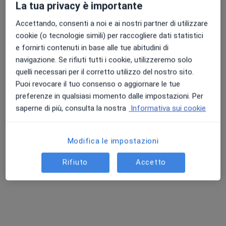
La tua privacy è importante
Accettando, consenti a noi e ai nostri partner di utilizzare
cookie (o tecnologie simili) per raccogliere dati statistici
Punteggio medio: 4.7 e 4.8 su Apple e Play Store
Dr. Francesco Caruso
e fornirti contenuti in base alle tue abitudini di
·
Altro
Proctologo, Chirurgo generale, Gastroenterologo
navigazione. Se rifiuti tutti i cookie, utilizzeremo solo
286 recensioni
quelli necessari per il corretto utilizzo del nostro sito.
Puoi revocare il tuo consenso o aggiornare le tue
Indirizzo 1
Indirizzo 2
Online
preferenze in qualsiasi momento dalle impostazioni. Per
saperne di più, consulta la nostra
Informativa sui cookie
Via Villa Aurora 25, Reggio Calabria
•
Mappa
VILLA AURORA HOSPITAL
Modifica le impostazioni
Prima visita di chirurgia generale
202 €
Rifiuto
Accetto
Questo dottore non ha ancora attivato le prenotazioni online presso questo indirizzo.
Chiedi di attivare le prenotazioni online