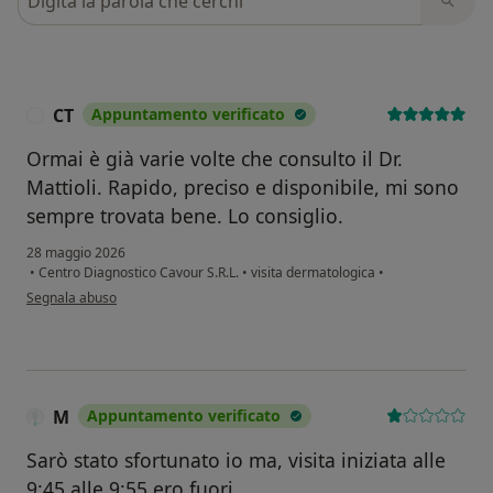
CT
Appuntamento verificato
C
Ormai è già varie volte che consulto il Dr.
Mattioli. Rapido, preciso e disponibile, mi sono
sempre trovata bene. Lo consiglio.
28 maggio 2026
•
Centro Diagnostico Cavour S.R.L.
•
visita dermatologica
•
secondo l'opinione dell'utente CT
Segnala abuso
M
Appuntamento verificato
Sarò stato sfortunato io ma, visita iniziata alle
9:45 alle 9:55 ero fuori.