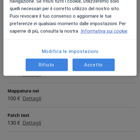
Prestazioni e prezzi
navigazione. Se rifiuti tutti i cookie, utilizzeremo solo
quelli necessari per il corretto utilizzo del nostro sito.
Mappatura nevi
Puoi revocare il tuo consenso o aggiornare le tue
Prenota una visita
149 €
Dettagli
preferenze in qualsiasi momento dalle impostazioni. Per
saperne di più, consulta la nostra
Informativa sui cookie
Visita dermatologica
Prenota una visita
70 € - 81 €
Dettagli
Modifica le impostazioni
Rifiuto
Accetto
Esame tricologico
100 €
Dettagli
Mappatura nei
100 €
Dettagli
Patch test
130 €
Dettagli