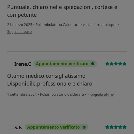
Puntuale, chiaro nelle spiegazioni, cortese e
competente
21 marzo 2025
•
Poliambulatorio Calderara
•
visita dermatologica
•
secondo l'opinione dell'utente FB
Segnala abuso
Irene.C
Appuntamento verificato
I
Ottimo medico,consigliatissimo
Disponibile,professionale e chiaro
secondo l'opinione dell'ute
1 settembre 2024
•
Poliambulatorio Calderara
•
•
Segnala abuso
S.F.
Appuntamento verificato
S