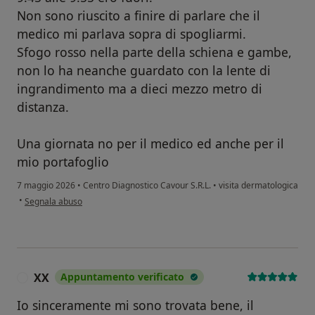
Non sono riuscito a finire di parlare che il
medico mi parlava sopra di spogliarmi.
Sfogo rosso nella parte della schiena e gambe,
non lo ha neanche guardato con la lente di
ingrandimento ma a dieci mezzo metro di
distanza.
Una giornata no per il medico ed anche per il
mio portafoglio
7 maggio 2026
•
Centro Diagnostico Cavour S.R.L.
•
visita dermatologica
secondo l'opinione dell'utente M
•
Segnala abuso
XX
Appuntamento verificato
X
Io sinceramente mi sono trovata bene, il