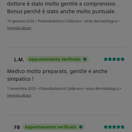
dottore è stato molto gentile e comprensivo.
Bonus perché è stato anche molto puntuale.
10 gennaio 2026
•
Poliambulatorio Calderara
•
visita dermatologica
•
secondo l'opinione dell'utente XX
Segnala abuso
L.M.
Appuntamento verificato
L
Medico molto preparato, gentile e anche
simpatico !
1 novembre 2025
•
Poliambulatorio Calderara
•
visita dermatologica
•
secondo l'opinione dell'utente L.M.
Segnala abuso
FB
Appuntamento verificato
F