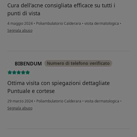
Cura dell'acne consigliata efficace su tutti i
punti di vista
4 maggio 2024
•
Poliambulatorio Calderara
•
visita dermatologica
•
secondo l'opinione dell'utente S.F.
Segnala abuso
BIBENDUM
Numero di telefono verificato
B
Ottima visita con spiegazioni dettagliate
Puntuale e cortese
29 marzo 2024
•
Poliambulatorio Calderara
•
visita dermatologica
•
secondo l'opinione dell'utente BIBENDUM
Segnala abuso