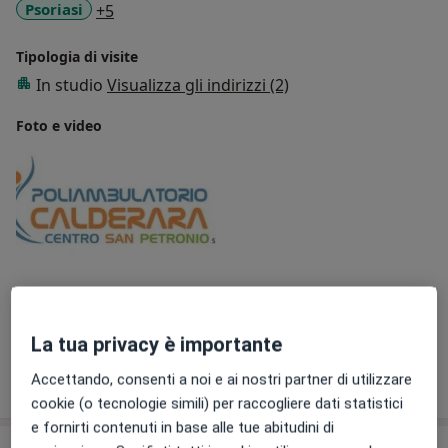
a11y_sr_more_diseases
Psoriasi
+5
Tipologia di visite
In studio
Visualizza gli indirizzi (2)
Foto e video
Visualizza galleria (1)
La tua privacy è importante
Mostra dettagli
Accettando, consenti a noi e ai nostri partner di utilizzare
sull'esperienza
cookie (o tecnologie simili) per raccogliere dati statistici
e fornirti contenuti in base alle tue abitudini di