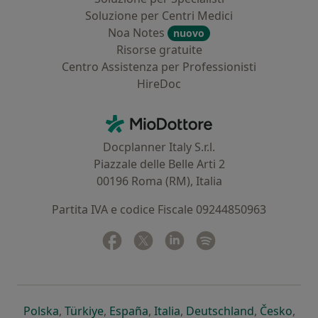
Soluzione per Centri Medici
Noa Notes
nuovo
Risorse gratuite
Centro Assistenza per Professionisti
HireDoc
Contatti
MioDottore - Homepage
Docplanner Italy S.r.l.
Piazzale delle Belle Arti 2
00196 Roma (RM), Italia
Partita IVA e codice Fiscale 09244850963
Facebook
si apre in una nuova scheda
Twitter
si apre in una nuova scheda
Linkedin
si apre in una nuova sc
Spotify
si apre in una nuo
si apre in una nuova scheda
si apre in una nuova scheda
si apre in una nuova scheda
si apre in una nuova sche
si apre in 
si a
Polska
,
Türkiye
,
España
,
Italia
,
Deutschland
,
Česko
,