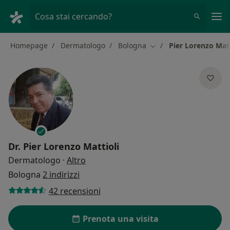
Men
Cosa stai cercando?
Homepage
Dermatologo
Bologna
Pier Lorenzo Matt
Cambia città
Dr.
Pier Lorenzo Mattioli
sulle specializzazioni
Dermatologo
·
Altro
Bologna
2 indirizzi
42 recensioni
Prenota una visita