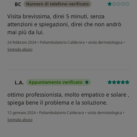
BC
Numero di telefono verificato
B
Visita brevissima, direi 5 minuti, senza
attenzioni e spiegazioni, direi che non andrò
mai più da lui.
24 febbraio 2024
•
Poliambulatorio Calderara
•
visita dermatologica
•
secondo l'opinione dell'utente BC
Segnala abuso
L.A.
Appuntamento verificato
L
ottimo professionista, molto empatico e solare ,
spiega bene il problema e la soluzione.
12 gennaio 2024
•
Poliambulatorio Calderara
•
visita dermatologica
•
secondo l'opinione dell'utente L.A.
Segnala abuso