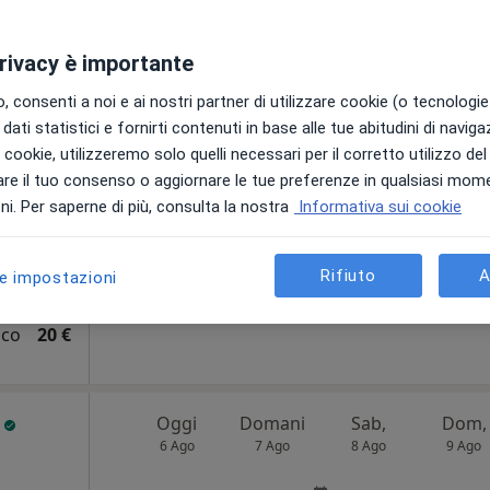
833
50 €
privacy è importante
 consenti a noi e ai nostri partner di utilizzare cookie (o tecnologie 
milio
Oggi
Domani
Sab,
Dom,
dati statistici e fornirti contenuti in base alle tue abitudini di navig
6 Ago
7 Ago
8 Ago
9 Ago
i i cookie, utilizzeremo solo quelli necessari per il corretto utilizzo de
a scelta,
re il tuo consenso o aggiornare le tue preferenze in qualsiasi mom
i. Per saperne di più, consulta la nostra
Informativa sui cookie
Non ci sono agende disponibili!
Mostra telefono
Rifiuto
A
le impostazioni
N Riesi
ico
20 €
o
Oggi
Domani
Sab,
Dom,
6 Ago
7 Ago
8 Ago
9 Ago