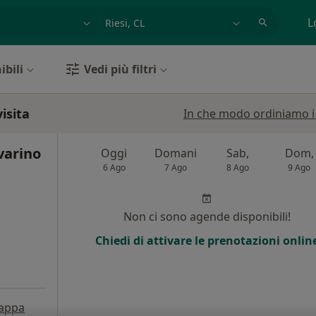
azione, medico, struttura
es: Roma
L
ibili
Vedi più filtri
visita
In che modo ordiniamo i r
varino
Oggi
Domani
Sab,
Dom,
6 Ago
7 Ago
8 Ago
9 Ago
Non ci sono agende disponibili!
Chiedi di attivare le prenotazioni onlin
appa