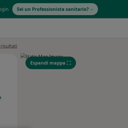
ogin
Sei un Professionista sanitario?
isultati
Lun,
Mar,
Mer,
Espandi mappa
10 Ago
11 Ago
12 Ago
e