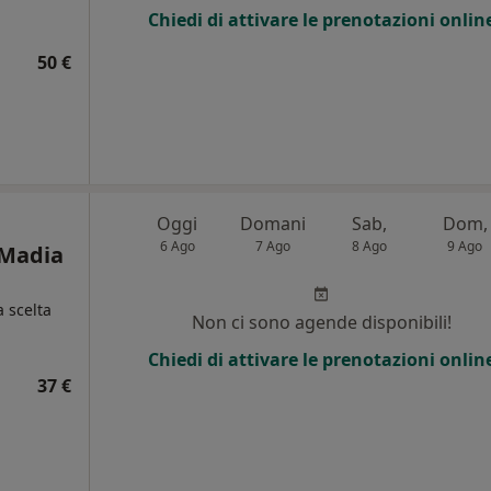
Chiedi di attivare le prenotazioni onlin
i
50 €
Oggi
Domani
Sab,
Dom,
6 Ago
7 Ago
8 Ago
9 Ago
 Madia
a scelta
Non ci sono agende disponibili!
i
Chiedi di attivare le prenotazioni onlin
37 €