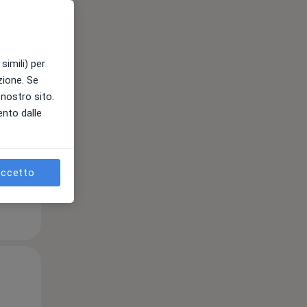
simili) per
Lun,
Mar,
Mer,
azione. Se
10 Ago
11 Ago
12 Ago
l nostro sito.
ento dalle
ccetto
Lun,
Mar,
Mer,
10 Ago
11 Ago
12 Ago