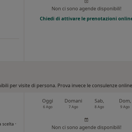
Non ci sono agende disponibili!
Chiedi di attivare le prenotazioni onlin
bili per visite di persona. Prova invece le consulenze online
Oggi
Domani
Sab,
Dom,
6 Ago
7 Ago
8 Ago
9 Ago
·
a scelta
Non ci sono agende disponibili!