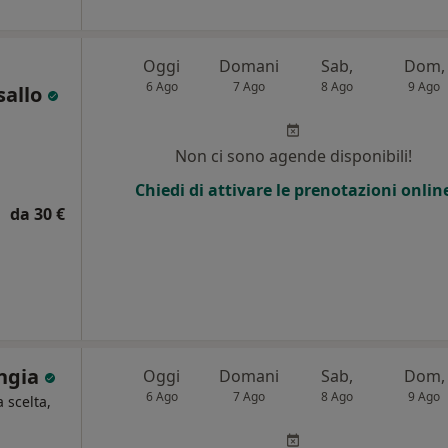
Oggi
Domani
Sab,
Dom,
6 Ago
7 Ago
8 Ago
9 Ago
sallo
i
Non ci sono agende disponibili!
Chiedi di attivare le prenotazioni onlin
da 30 €
ongia
Oggi
Domani
Sab,
Dom,
6 Ago
7 Ago
8 Ago
9 Ago
a scelta,