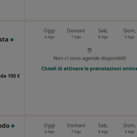
Oggi
Domani
Sab,
Dom,
6 Ago
7 Ago
8 Ago
9 Ago
esta
Non ci sono agende disponibili!
Chiedi di attivare le prenotazioni onlin
da 100 €
ando
Oggi
Domani
Sab,
Dom,
6 Ago
7 Ago
8 Ago
9 Ago