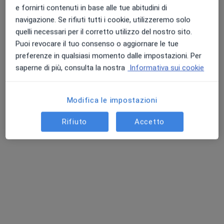
e fornirti contenuti in base alle tue abitudini di
navigazione. Se rifiuti tutti i cookie, utilizzeremo solo
quelli necessari per il corretto utilizzo del nostro sito.
Puoi revocare il tuo consenso o aggiornare le tue
Dott.ssa Isotta Fascina
preferenze in qualsiasi momento dalle impostazioni. Per
·
Altro
Psichiatra, Psicoterapeuta
saperne di più, consulta la nostra
Informativa sui cookie
2 recensioni
Via Guglielmo Marconi 84, San Zenone degli Ezzelini
•
Mappa
Modifica le impostazioni
Centro Medico Kairas
Colloquio psicologico individuale
da 80 €
Rifiuto
Accetto
Questo dottore non ha ancora attivato le prenotazioni online presso questo indirizzo.
Chiedi di attivare le prenotazioni online