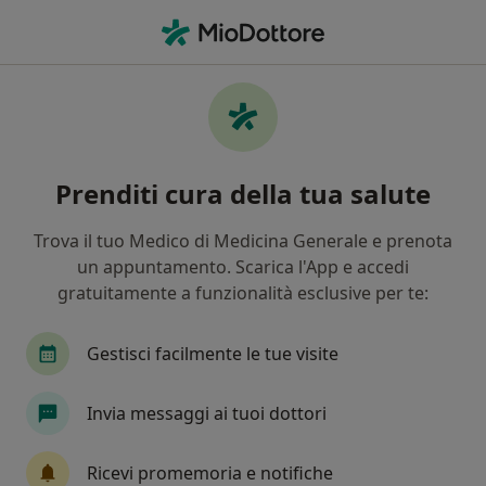
Men
Vulvodinia • Romano d Ezzelino, VI
Filters
• 1
Assicurazione
Map
Specialisti in trattamento Vulvodinia a
Prenditi cura della tua salute
Romano d'Ezzelino
In che modo ordiniamo i risultati
Trova il tuo Medico di Medicina Generale e prenota
un appuntamento. Scarica l'App e accedi
gratuitamente a funzionalità esclusive per te:
Che specializzazione stai cercando?
Psicoterapeuta
Psicologo
Ginecologo
Gestisci facilmente le tue visite
Invia messaggi ai tuoi dottori
Ricevi promemoria e notifiche