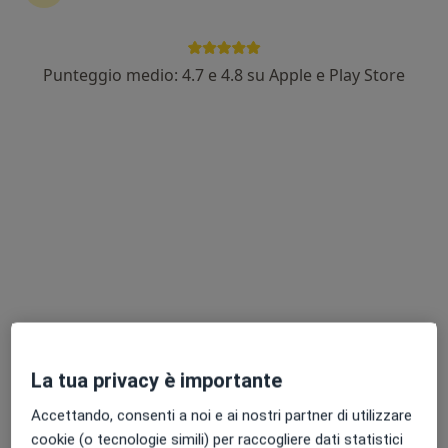
Punteggio medio: 4.7 e 4.8 su Apple e Play Store
Dott. Alberto Clicerio
·
Altro
Ginecologo
241 recensioni
Piazza degli Autieri 5, Breganze
•
Mappa
Studio Ginecologico Dott. Alberto Clicerio
Visita ginecologica
da 142 €
Questo dottore non ha ancora attivato le prenotazioni online presso questo indirizzo.
Chiedi di attivare le prenotazioni online
La tua privacy è importante
Accettando, consenti a noi e ai nostri partner di utilizzare
cookie (o tecnologie simili) per raccogliere dati statistici