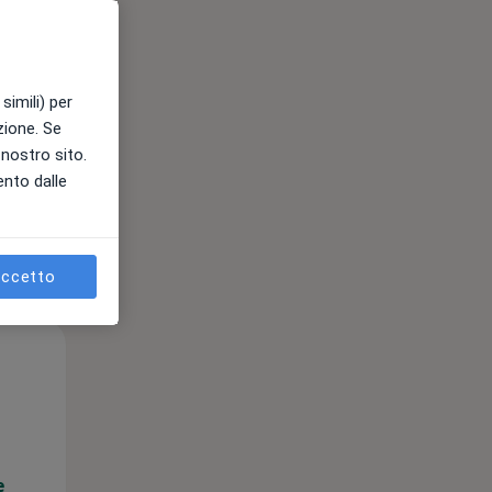
e
simili) per
azione. Se
l nostro sito.
ento dalle
ccetto
Mar,
Mer,
Gio,
11 Ago
12 Ago
13 Ago
e