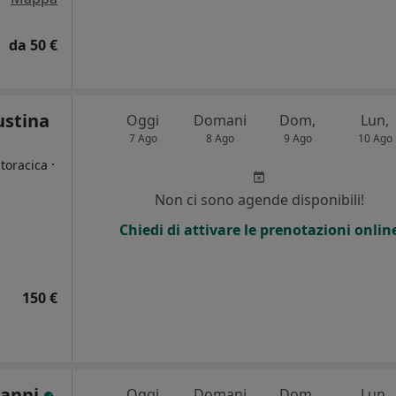
da 50 €
ustina
Oggi
Domani
Dom,
Lun,
7 Ago
8 Ago
9 Ago
10 Ago
·
toracica
Non ci sono agende disponibili!
i
Chiedi di attivare le prenotazioni onlin
150 €
Nanni
Oggi
Domani
Dom,
Lun,