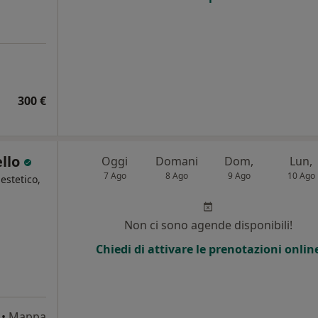
300 €
ello
Oggi
Domani
Dom,
Lun,
7 Ago
8 Ago
9 Ago
10 Ago
estetico,
Non ci sono agende disponibili!
Chiedi di attivare le prenotazioni onlin
•
Mappa