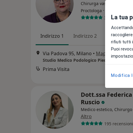
Chirurga vascolare, Angio
·
Altro
Proctologa
La tua 
335 recension
Accettando,
raccogliere 
Indirizzo 1
Indirizzo 2
Indirizzo 3
rifiuti tutt
Puoi revoca
Via Padova 95, Milano
•
Mappa
impostazion
Studio Medico Podologico Piede Sano
Prima Visita
Modifica 
Dott.ssa Federica
Ruscio
Medico estetico, Chirurgo 
Altro
195 recension