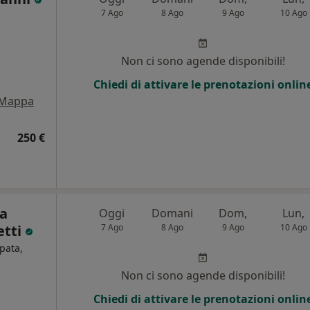
7 Ago
8 Ago
9 Ago
10 Ago
i
Non ci sono agende disponibili!
Chiedi di attivare le prenotazioni onlin
Mappa
250 €
ca
Oggi
Domani
Dom,
Lun,
etti
7 Ago
8 Ago
9 Ago
10 Ago
pata,
Non ci sono agende disponibili!
i
Chiedi di attivare le prenotazioni onlin