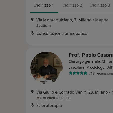
Indirizzo 1
Indirizzo 2
Indirizzo 3
Via Montepulciano, 7, Milano
•
Mappa
Spatium
Consultazione omeopatica
Prof. Paolo Cason
Chirurgo generale, Chiru
·
Al
vascolare, Proctologo
718 recension
Via Giulio e Corrado Venini 23, Milano
•
MC VENINI 23 S.R.L.
Scleroterapia