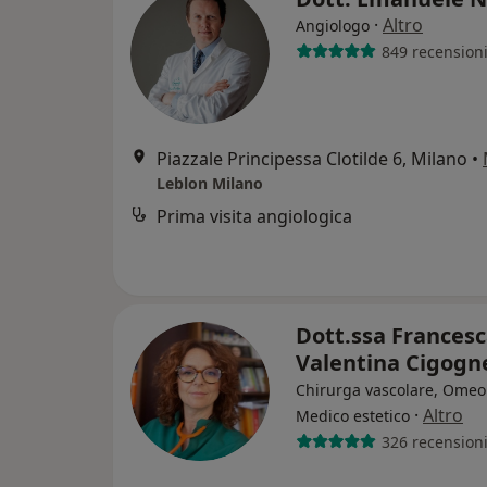
·
Altro
Angiologo
849 recension
Piazzale Principessa Clotilde 6, Milano
•
Leblon Milano
Prima visita angiologica
Dott.ssa Frances
Valentina Cigogn
Chirurga vascolare, Omeo
·
Altro
Medico estetico
326 recension