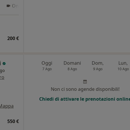
Online
200 €
i
Oggi
Domani
Dom,
Lun,
7 Ago
8 Ago
9 Ago
10 Ago
rgo
tro
i
Non ci sono agende disponibili!
Chiedi di attivare le prenotazioni onlin
Mappa
550 €