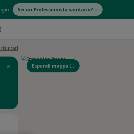
ogin
Sei un Professionista sanitario?
isultati
Espandi mappa
Mar,
Mer,
Gio,
11 Ago
12 Ago
13 Ago