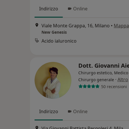
Indirizzo
Online
Viale Monte Grappa, 16, Milano
•
Mappa
New Genesis
Acido ialuronico
Dott. Giovanni Ai
Chirurgo estetico, Medico 
·
Altro
Chirurgo generale
50 recensioni
Indirizzo
Online
Via Giovanni Battista Pergolesi 4, Milano