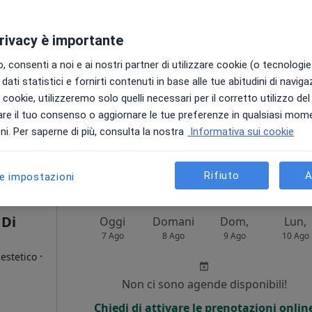
loga,
Non ci sono agende disponibili!
privacy è importante
i
Chiedi di attivare le prenotazioni onlin
 consenti a noi e ai nostri partner di utilizzare cookie (o tecnologie 
dati statistici e fornirti contenuti in base alle tue abitudini di navig
Indirizzo 4
Indirizzo 5
i i cookie, utilizzeremo solo quelli necessari per il corretto utilizzo de
re il tuo consenso o aggiornare le tue preferenze in qualsiasi mom
i. Per saperne di più, consulta la nostra
Informativa sui cookie
130 €
Rifiuto
A
le impostazioni
 Di
Oggi
Domani
Dom,
Lun,
7 Ago
8 Ago
9 Ago
10 Ago
·
estetico
Non ci sono agende disponibili!
i
Chiedi di attivare le prenotazioni onlin