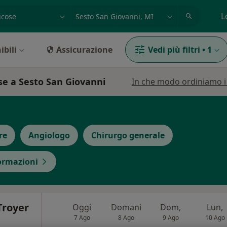
azione, medico, struttura
es: Roma
L
ibili
Assicurazione
Vedi più filtri
•
1
se a Sesto San Giovanni
In che modo ordiniamo i r
re
Angiologo
Chirurgo generale
formazioni
Troyer
Oggi
Domani
Dom,
Lun,
7 Ago
8 Ago
9 Ago
10 Ago