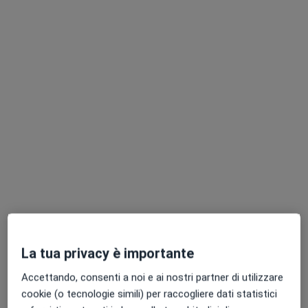
Chiedi di attivare le prenotazioni online
Dott. Raffaele Carputo
·
Altro
Ginecologo
931 recensioni
Indirizzo
Online
La tua privacy è importante
Via Pasquale Atenolfi,
•
Mappa
Accettando, consenti a noi e ai nostri partner di utilizzare
Isterosalpingografia
cookie (o tecnologie simili) per raccogliere dati statistici
Questo dottore non ha ancora attivato le prenotazioni online presso questo indirizzo.