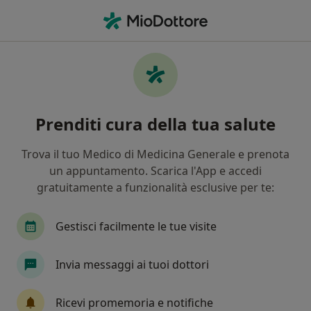
Men
Vaginismo • Nocera Inferiore, SA
Filters
• 1
Mappa
Specialisti in trattamento Vaginismo a
Prenditi cura della tua salute
Nocera Inferiore
In che modo ordiniamo i risultati
Trova il tuo Medico di Medicina Generale e prenota
un appuntamento. Scarica l'App e accedi
gratuitamente a funzionalità esclusive per te:
Che specializzazione stai cercando?
Ginecologo
Psicologo
Psicologo clinico
Gestisci facilmente le tue visite
Invia messaggi ai tuoi dottori
Ricevi promemoria e notifiche