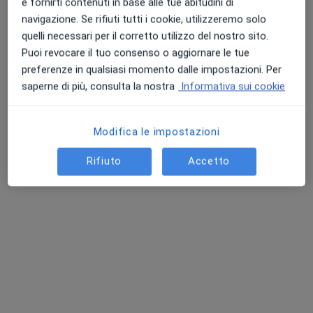
e fornirti contenuti in base alle tue abitudini di
navigazione. Se rifiuti tutti i cookie, utilizzeremo solo
Chiedi di attivare le prenotazioni online
quelli necessari per il corretto utilizzo del nostro sito.
Puoi revocare il tuo consenso o aggiornare le tue
preferenze in qualsiasi momento dalle impostazioni. Per
saperne di più, consulta la nostra
Informativa sui cookie
Modifica le impostazioni
Rifiuto
Accetto
Dott.ssa Roberta Torre
·
Altro
Psicologa, Psicologa clinica
48 recensioni
Indirizzo
Online
Via Giuseppe Garibaldi, 23, Nocera Inferiore
•
Mappa
Studio Privato Dott.ssa Roberta Torre