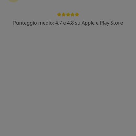
Punteggio medio: 4.7 e 4.8 su Apple e Play Store
Dott.ssa Silvana Anzelmo
·
Altro
Ginecologo, Chirurgo generale
213 recensioni
Indirizzo
Online
Piazza Trieste e Trento 6, Nocera Inferiore
•
Mappa
Studio medico dott.ssa Anzelmo
Visita ginecologica
Prezzo non disponibile
Questo dottore non ha ancora attivato le prenotazioni online presso questo indirizzo.
Chiedi di attivare le prenotazioni online