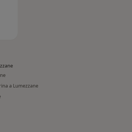
ezzane
ane
erina a Lumezzane
e