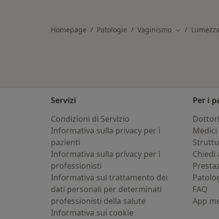
Altro nella categoria: Città vicino 
Homepage
Patologie
Vaginismo
Lumezz
Cambia città
Servizi
Per i p
Condizioni di Servizio
Dottor
Informativa sulla privacy per i
Medici 
pazienti
Strutt
Informativa sulla privacy per i
Chiedi 
professionisti
Presta
Informativa sul trattamento dei
Patolo
dati personali per determinati
FAQ
professionisti della salute
App mo
Informativa sui cookie