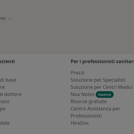
Lumezzane
Altro nella categoria
ane
Cambia città
azienti
Per i professionisti sanitar
i
Prezzi
di base
Soluzione per Specialisti
ure
Soluzione per Centri Medici
al dottore
Noa Notes
nuovo
zioni
Risorse gratuite
gie
Centro Assistenza per
Professionisti
bile
HireDoc