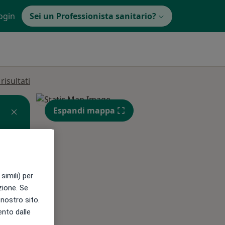
ogin
Sei un Professionista sanitario?
isultati
Espandi mappa
simili) per
azione. Se
l nostro sito.
Lun,
Mar,
Mer,
ento dalle
10 Ago
11 Ago
12 Ago