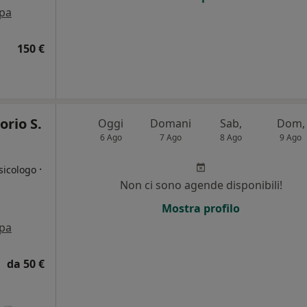
pa
150 €
orio S.
Oggi
Domani
Sab,
Dom,
6 Ago
7 Ago
8 Ago
9 Ago
·
sicologo
Non ci sono agende disponibili!
i
Mostra profilo
pa
da 50 €