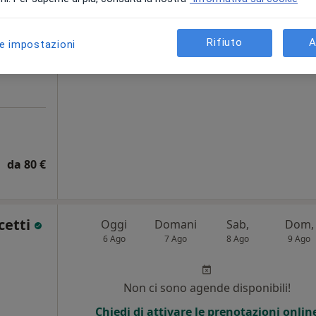
Non ci sono agende disponibili!
Rifiuto
A
i
le impostazioni
Chiedi di attivare le prenotazioni onlin
da 80 €
cetti
Oggi
Domani
Sab,
Dom,
6 Ago
7 Ago
8 Ago
9 Ago
i
Non ci sono agende disponibili!
Chiedi di attivare le prenotazioni onlin