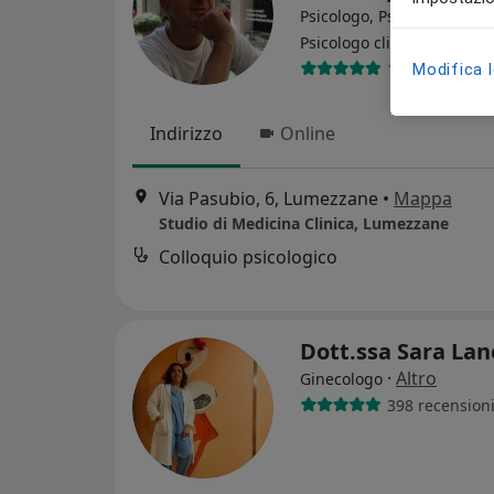
Psicologo, Psicoterapeuta,
·
Altro
Psicologo clinico
120 recension
Modifica 
Indirizzo
Online
Via Pasubio, 6, Lumezzane
•
Mappa
Studio di Medicina Clinica, Lumezzane
Colloquio psicologico
Dott.ssa Sara Lan
·
Altro
Ginecologo
398 recension