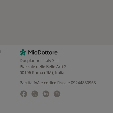
: Patologie correlate a Lumezzane
Contatti
MioDottore - Homepage
i
Docplanner Italy S.r.l.
Piazzale delle Belle Arti 2
00196 Roma (RM), Italia
Partita IVA e codice Fiscale 09244850963
Facebook
si apre in una nuova scheda
Twitter
si apre in una nuova scheda
Linkedin
si apre in una nuova scheda
Spotify
si apre in una nuova sched