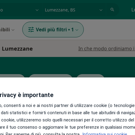
azione, medico, struttura
es: Roma
L
ibili
Vedi più filtri
•
1
 a Lumezzane
In che modo ordiniamo i r
necologo
Endocrinologo
Urologo
privacy è importante
 consenti a noi e ai nostri partner di utilizzare cookie (o tecnologie 
dati statistici e fornirti contenuti in base alle tue abitudini di navig
i i cookie, utilizzeremo solo quelli necessari per il corretto utilizzo de
Oggi
Domani
Sab,
Dom,
re il tuo consenso o aggiornare le tue preferenze in qualsiasi mom
6 Ago
7 Ago
8 Ago
9 Ago
ssi
i. Per saperne di più, consulta la nostra
Informativa sui cookie