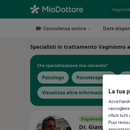
es. prest
Consulenza online
Date dispon
Specialisti in trattamento Vaginismo
Che specializzazione stai cercando?
Psicologo
Psicoterapeuta
Gi
La tua 
Visualizza altre informazioni
Accettando,
raccogliere 
rifiuti tutt
Pagamenti online
Puoi revoca
Dr. Gianpietro Ro
impostazion