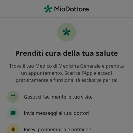
Men
Ulcere Vascolari • Fonte Nuova, RM
Filters
• 1
Mappa
Specialisti in trattamento Ulcere vascolari a
Prenditi cura della tua salute
Fonte Nuova
In che modo ordiniamo i risultati
Trova il tuo Medico di Medicina Generale e prenota
un appuntamento. Scarica l'App e accedi
gratuitamente a funzionalità esclusive per te:
Che specializzazione stai cercando?
Angiologo
Chirurgo vascolare
Endocrinol
Gestisci facilmente le tue visite
Invia messaggi ai tuoi dottori
Ricevi promemoria e notifiche