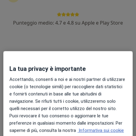
Punteggio medio: 4.7 e 4.8 su Apple e Play Store
Dr. Raffaele Carnevale
·
Altro
Chirurgo vascolare, Angiologo, Medico certificatore
198 recensioni
Via Valle dei Corsi 26, Fonte Nuova
•
Mappa
Linea Medica- Alliance Medical Diagnostic S.r.l.
La tua privacy è importante
Visita specialistica di chirurgia vascolare
120 €
Accettando, consenti a noi e ai nostri partner di utilizzare
Questo dottore non ha ancora attivato le prenotazioni online presso questo indirizzo.
cookie (o tecnologie simili) per raccogliere dati statistici
e fornirti contenuti in base alle tue abitudini di
Chiedi di attivare le prenotazioni online
navigazione. Se rifiuti tutti i cookie, utilizzeremo solo
quelli necessari per il corretto utilizzo del nostro sito.
Puoi revocare il tuo consenso o aggiornare le tue
preferenze in qualsiasi momento dalle impostazioni. Per
saperne di più, consulta la nostra
Informativa sui cookie