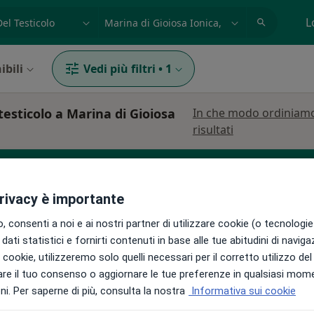
azione, medico, struttura
es: Roma
L
ibili
Vedi più filtri
•
1
testicolo a Marina di Gioiosa
In che modo ordiniamo
risultati
privacy è importante
nologo
Proctologo
Logopedista
 consenti a noi e ai nostri partner di utilizzare cookie (o tecnologie 
dati statistici e fornirti contenuti in base alle tue abitudini di navig
i i cookie, utilizzeremo solo quelli necessari per il corretto utilizzo de
re il tuo consenso o aggiornare le tue preferenze in qualsiasi mom
i. Per saperne di più, consulta la nostra
Informativa sui cookie
o
Oggi
Domani
Lun,
Mar,