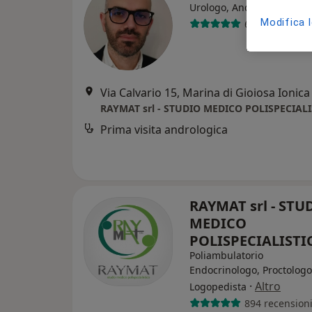
·
Altr
Urologo, Andrologo
Modifica 
69 recensioni
Via Calvario 15, Marina di Gioiosa Ionica
RAYMAT srl - STUDIO MEDICO POLISPECIAL
Prima visita andrologica
RAYMAT srl - STU
MEDICO
POLISPECIALIST
Poliambulatorio
Endocrinologo, Proctologo
·
Altro
Logopedista
894 recension