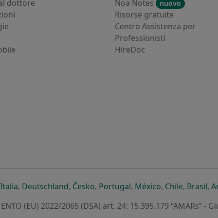
al dottore
Noa Notes
nuovo
zioni
Risorse gratuite
gie
Centro Assistenza per
Professionisti
bile
HireDoc
ova scheda
n una nuova scheda
i apre in una nuova scheda
si apre in una nuova scheda
si apre in una nuova scheda
si apre in una nuova scheda
si apre in una nuova sc
si apre in una 
si apre i
si 
Italia
,
Deutschland
,
Česko
,
Portugal
,
México
,
Chile
,
Brasil
,
A
TO (EU) 2022/2065 (DSA) art. 24: 15.395.179 “AMARs” - G