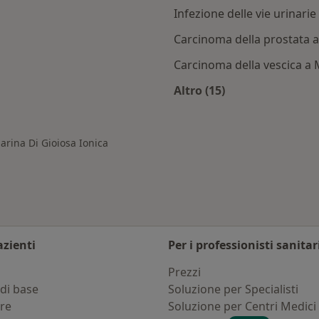
Infezione delle vie urinarie
Carcinoma della prostata a
Carcinoma della vescica a 
Altro (15)
rina di Gioiosa Ionica
Altro nella categoria
arina Di Gioiosa Ionica
azienti
Per i professionisti sanitar
i
Prezzi
di base
Soluzione per Specialisti
ure
Soluzione per Centri Medici