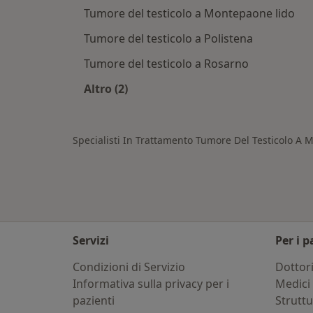
Tumore del testicolo a Montepaone lido
Tumore del testicolo a Polistena
Tumore del testicolo a Rosarno
Altro (2)
Altro nella categoria: Città vicino Ma
Specialisti In Trattamento Tumore Del Testicolo A M
Servizi
Per i p
Condizioni di Servizio
Dottor
Informativa sulla privacy per i
Medici 
pazienti
Strutt