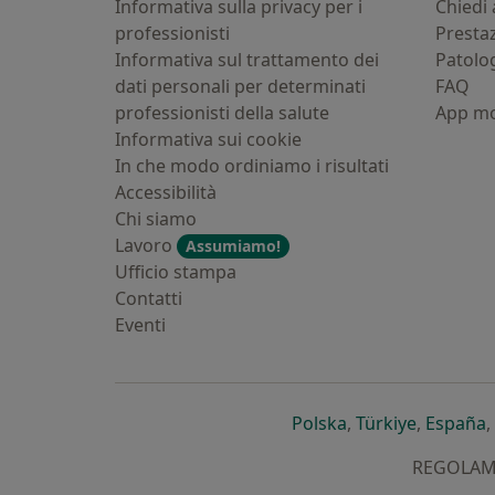
Informativa sulla privacy per i
Chiedi 
professionisti
Presta
Informativa sul trattamento dei
Patolo
dati personali per determinati
FAQ
professionisti della salute
App mo
Informativa sui cookie
In che modo ordiniamo i risultati
Accessibilità
Chi siamo
Lavoro
Assumiamo!
Ufficio stampa
Contatti
Eventi
si apre in una nu
si apre i
s
Polska
,
Türkiye
,
España
,
REGOLAMEN