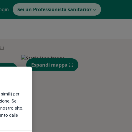
ogin
Sei un Professionista sanitario?
 i
Espandi mappa
simili) per
azione. Se
l nostro sito.
ento dalle
Mer,
Gio,
Ven,