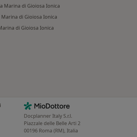
 a Marina di Gioiosa Ionica
 Marina di Gioiosa Ionica
Marina di Gioiosa Ionica
: Patologie correlate a Marina di Gioiosa Ionica
Contatti
MioDottore - Homepage
i
Docplanner Italy S.r.l.
Piazzale delle Belle Arti 2
00196 Roma (RM), Italia