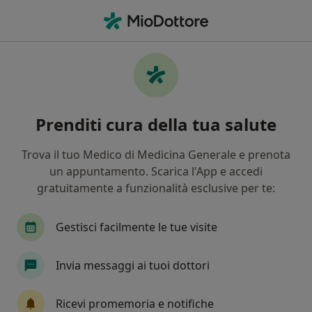
Men
Tromboflebite • Siena, SI
Filters
• 1
Mappa
Specialisti in trattamento Tromboflebite a
Prenditi cura della tua salute
Siena
In che modo ordiniamo i risultati
Trova il tuo Medico di Medicina Generale e prenota
un appuntamento. Scarica l'App e accedi
gratuitamente a funzionalità esclusive per te:
Che specializzazione stai cercando?
Angiologo
Chirurgo vascolare
Urologo
Gestisci facilmente le tue visite
Invia messaggi ai tuoi dottori
Ricevi promemoria e notifiche