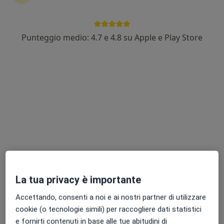
Punteggio medio: 4.7 e 4.8 su Apple e Play Store
Dott. Antonio Garzia
·
Altro
Cardiologo
244 recensioni
Via Bettino Ricasoli 14/A, Siena
•
Mappa
Studio Cardiologico - Dott. Antonio Garzia
ECG dinamico secondo holter
120 €
Questo dottore non ha ancora attivato le prenotazioni online presso questo indirizzo.
Chiedi di attivare le prenotazioni online
La tua privacy è importante
Accettando, consenti a noi e ai nostri partner di utilizzare
cookie (o tecnologie simili) per raccogliere dati statistici
e fornirti contenuti in base alle tue abitudini di