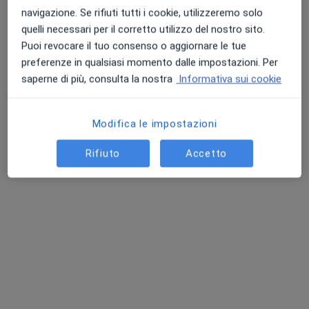
navigazione. Se rifiuti tutti i cookie, utilizzeremo solo
quelli necessari per il corretto utilizzo del nostro sito.
Puoi revocare il tuo consenso o aggiornare le tue
preferenze in qualsiasi momento dalle impostazioni. Per
Dott. Giuseppe Alba
saperne di più, consulta la nostra
Informativa sui cookie
·
Altro
Chirurgo vascolare, Angiologo
33 recensioni
Modifica le impostazioni
Indirizzo
Online
Rifiuto
Accetto
Viale Mario Bracci, 16, Siena
•
Mappa
Azienda Ospedaliera Universitaria Senese
Visita specialistica di chirurgia vascolare
120 €
Questo dottore non ha ancora attivato le prenotazioni online presso questo indirizzo.
Chiedi di attivare le prenotazioni online