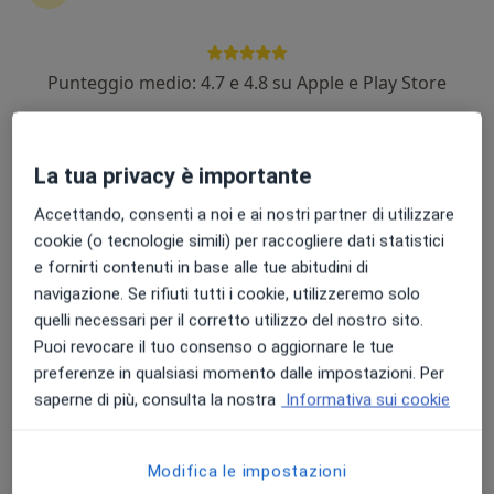
Punteggio medio: 4.7 e 4.8 su Apple e Play Store
Dott. Giuseppe Dalena
·
Altro
Urologo, Andrologo, Sessuologo
792 recensioni
La tua privacy è importante
Accettando, consenti a noi e ai nostri partner di utilizzare
Indirizzo
Online
cookie (o tecnologie simili) per raccogliere dati statistici
e fornirti contenuti in base alle tue abitudini di
Via Meucci 4, Vairano Scalo
•
Mappa
navigazione. Se rifiuti tutti i cookie, utilizzeremo solo
Dalena Medical House
quelli necessari per il corretto utilizzo del nostro sito.
Visita andrologica
da 130 €
Puoi revocare il tuo consenso o aggiornare le tue
preferenze in qualsiasi momento dalle impostazioni. Per
Questo dottore non ha ancora attivato le prenotazioni online presso questo indirizzo.
saperne di più, consulta la nostra
Informativa sui cookie
Chiedi di attivare le prenotazioni online
Modifica le impostazioni