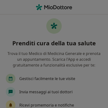
Men
Sterilità • Vairano Scalo, CE
Filters
• 1
Mappa
Specialisti in trattamento Sterilità a
Prenditi cura della tua salute
Vairano Scalo
In che modo ordiniamo i risultati
Trova il tuo Medico di Medicina Generale e prenota
un appuntamento. Scarica l'App e accedi
gratuitamente a funzionalità esclusive per te:
Che specializzazione stai cercando?
Urologo
Sessuologo
Andrologo
Gestisci facilmente le tue visite
Invia messaggi ai tuoi dottori
Ricevi promemoria e notifiche