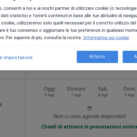
Non ci sono agende disponibili!
 consenti a noi e ai nostri partner di utilizzare cookie (o tecnologie 
dati statistici e fornirti contenuti in base alle tue abitudini di navig
Chiedi di attivare le prenotazioni onlin
i i cookie, utilizzeremo solo quelli necessari per il corretto utilizzo de
re il tuo consenso o aggiornare le tue preferenze in qualsiasi mom
i. Per saperne di più, consulta la nostra
Informativa sui cookie
•
Mappa
Studio Dottor Bova: Centro di Psichiatria & Psicoterapia 2.0
Rifiuto
A
le impostazioni
60 €
Oggi
Domani
Sab,
Dom,
6 Ago
7 Ago
8 Ago
9 Ago
a,
Non ci sono agende disponibili!
i
Chiedi di attivare le prenotazioni onlin