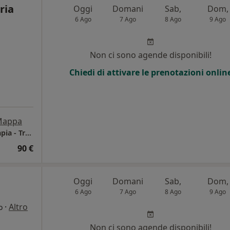
ria
Oggi
Domani
Sab,
Dom,
6 Ago
7 Ago
8 Ago
9 Ago
Non ci sono agende disponibili!
Chiedi di attivare le prenotazioni onlin
Mappa
Studio di Consulenza Psicologica e Psicoterapia - Training Autogeno
90 €
Oggi
Domani
Sab,
Dom,
6 Ago
7 Ago
8 Ago
9 Ago
·
Altro
o
Non ci sono agende disponibili!