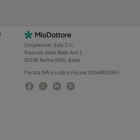
Contatti
MioDottore - Homepage
i
Docplanner Italy S.r.l.
Piazzale delle Belle Arti 2
00196 Roma (RM), Italia
Partita IVA e codice Fiscale 09244850963
Facebook
si apre in una nuova scheda
Twitter
si apre in una nuova scheda
Linkedin
si apre in una nuova scheda
Spotify
si apre in una nuova sched