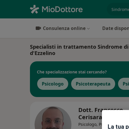
es. prest
Consulenza online
Date dispon
Specialisti in trattamento Sindrome 
d'Ezzelino
Che specializzazione stai cercando?
Psicologo
Psicoterapeuta
Ps
Dott. Francesco
Cerisara
Psicologo, Psicoterapeuta,
La tua 