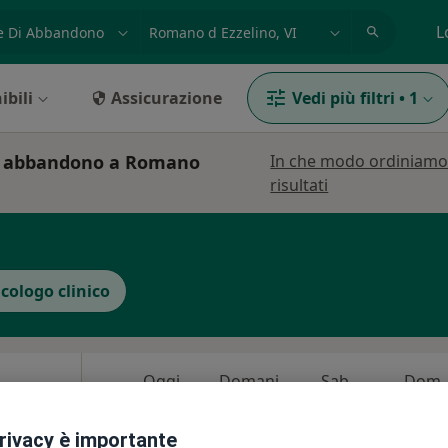
azione, medico, struttura
es: Roma
L
ibili
Assicurazione
Vedi più filtri
•
1
di abbandono a Romano
In che modo ordiniamo
risultati
icologo clinico
Oggi
Domani
Sab,
Dom,
6 Ago
7 Ago
8 Ago
9 Ago
privacy è importante