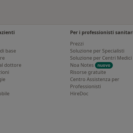
azienti
Per i professionisti sanitar
i
Prezzi
di base
Soluzione per Specialisti
ure
Soluzione per Centri Medici
al dottore
Noa Notes
nuovo
zioni
Risorse gratuite
gie
Centro Assistenza per
Professionisti
bile
HireDoc