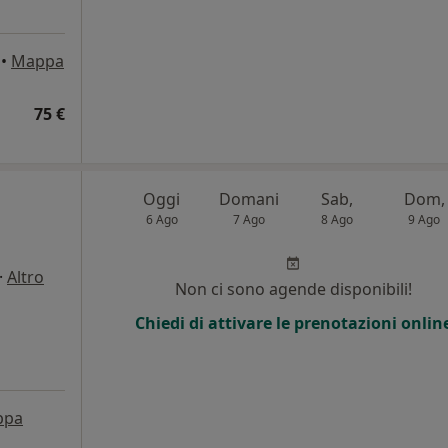
•
Mappa
75 €
Oggi
Domani
Sab,
Dom,
6 Ago
7 Ago
8 Ago
9 Ago
·
Altro
Non ci sono agende disponibili!
Chiedi di attivare le prenotazioni onlin
ppa