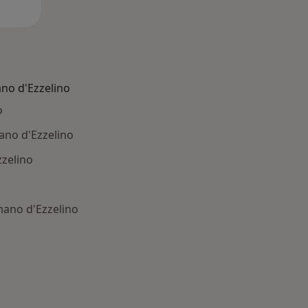
no d'Ezzelino
o
mano d'Ezzelino
zelino
mano d'Ezzelino
: Patologie correlate a Romano d'Ezzelino