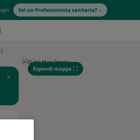
ogin
Sei un Professionista sanitario?
 i
Espandi mappa
Lun,
Mar,
Mer,
10 Ago
11 Ago
12 Ago