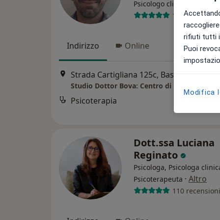
·
Altro
Psicologo clinico
Accettando,
12 recensioni
raccogliere 
rifiuti tutt
Indirizzo
Online
Puoi revoca
impostazion
Strada Cartigliana 125c, Bassano del Grappa
Modifica 
Psicoterapia
Dott.ssa Luciana
Reginato
Psicologa, Psicologa clinic
·
Altro
Psicoterapeuta
110 recension