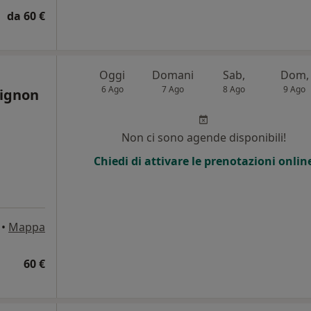
da 60 €
Oggi
Domani
Sab,
Dom,
6 Ago
7 Ago
8 Ago
9 Ago
dignon
Non ci sono agende disponibili!
Chiedi di attivare le prenotazioni onlin
•
Mappa
60 €