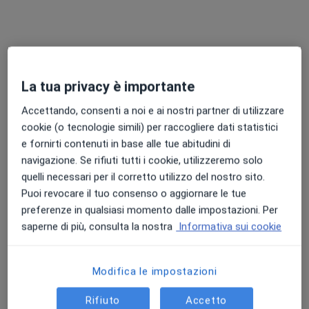
La tua privacy è importante
Accettando, consenti a noi e ai nostri partner di utilizzare
Dott. Giacomo Ghelardini
cookie (o tecnologie simili) per raccogliere dati statistici
·
Altro
Osteopata, Fisioterapista, Posturologo
e fornirti contenuti in base alle tue abitudini di
345 recensioni
navigazione. Se rifiuti tutti i cookie, utilizzeremo solo
quelli necessari per il corretto utilizzo del nostro sito.
Indirizzo 1
Indirizzo 2
Online
Puoi revocare il tuo consenso o aggiornare le tue
preferenze in qualsiasi momento dalle impostazioni. Per
Via delle Fiascaie, 2, Empoli
•
Mappa
saperne di più, consulta la nostra
Informativa sui cookie
Misericordia ambulatori nuovi
Fisioterapia
65 €
Modifica le impostazioni
Questo dottore non ha ancora attivato le prenotazioni online presso questo indirizzo.
Rifiuto
Accetto