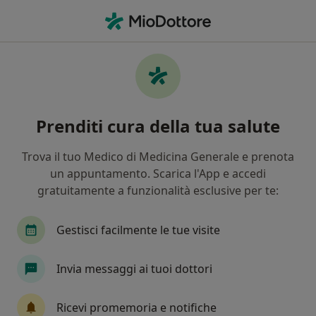
Men
Sindrome Del Tunnel Carpale • Fucecchio, FI
Filters
• 1
Mappa
Specialisti in trattamento Sindrome del
Prenditi cura della tua salute
tunnel carpale a Fucecchio
In che modo ordiniamo i risultati
Trova il tuo Medico di Medicina Generale e prenota
un appuntamento. Scarica l'App e accedi
gratuitamente a funzionalità esclusive per te:
Che specializzazione stai cercando?
Osteopata
Fisioterapista
Posturologo
Gestisci facilmente le tue visite
Invia messaggi ai tuoi dottori
Ricevi promemoria e notifiche