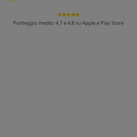
Punteggio medio: 4.7 e 4.8 su Apple e Play Store
Dott. Stefano Orefice
·
Altro
Osteopata
54 recensioni
Indirizzo 1
Indirizzo 2
Via Dante Alighieri 12, Sovigliana
•
Mappa
Ambulatori medici sovigliana
Prima visita osteopatica
55 €
Questo dottore non ha ancora attivato le prenotazioni online presso questo indirizzo.
Chiedi di attivare le prenotazioni online