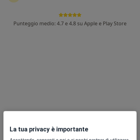
Punteggio medio: 4.7 e 4.8 su Apple e Play Store
Dott.ssa Adele Bernardi
·
Altro
Psicologo, Psicologo clinico
5 recensioni
Indirizzo
Online
Via V. Bachelet 2, Belvedere
•
Mappa
Studio Privato Dott.ssa Adele Bernardi
Colloquio psicologico
61 €
Questo dottore non ha ancora attivato le prenotazioni online presso questo indirizzo.
Chiedi di attivare le prenotazioni online
La tua privacy è importante