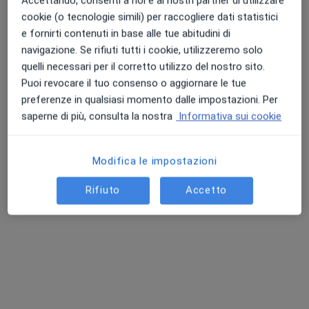
Accettando, consenti a noi e ai nostri partner di utilizzare
cookie (o tecnologie simili) per raccogliere dati statistici
e fornirti contenuti in base alle tue abitudini di
navigazione. Se rifiuti tutti i cookie, utilizzeremo solo
quelli necessari per il corretto utilizzo del nostro sito.
Puoi revocare il tuo consenso o aggiornare le tue
preferenze in qualsiasi momento dalle impostazioni. Per
Dott.ssa Isotta Fascina
saperne di più, consulta la nostra
Informativa sui cookie
·
Altro
Psichiatra, Psicoterapeuta
2 recensioni
Modifica le impostazioni
Via Guglielmo Marconi 84, San Zenone degli Ezzelini
•
Mappa
Centro Medico Kairas
Rifiuto
Accetto
Colloquio psicologico individuale
da 80 €
Questo dottore non ha ancora attivato le prenotazioni online presso questo indirizzo.
Chiedi di attivare le prenotazioni online