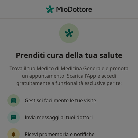
Men
Sindrome Da Fatica Cronica • Romano d Ezzelino, VI
Filters
• 1
Assicurazione
Map
Specialisti in trattamento Sindrome da
Prenditi cura della tua salute
Fatica Cronica a Romano d'Ezzelino
In che modo ordiniamo i risultati
Trova il tuo Medico di Medicina Generale e prenota
un appuntamento. Scarica l'App e accedi
gratuitamente a funzionalità esclusive per te:
Che specializzazione stai cercando?
Psicologo
Psicoterapeuta
Agopuntore
Gestisci facilmente le tue visite
Invia messaggi ai tuoi dottori
Ricevi promemoria e notifiche