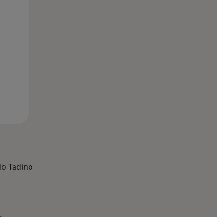
do Tadino
o