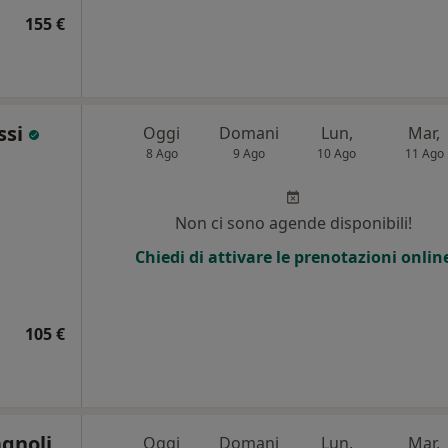
155 €
ssi
Oggi
Domani
Lun,
Mar,
8 Ago
9 Ago
10 Ago
11 Ago
Non ci sono agende disponibili!
Chiedi di attivare le prenotazioni onlin
105 €
agnoli
Oggi
Domani
Lun,
Mar,