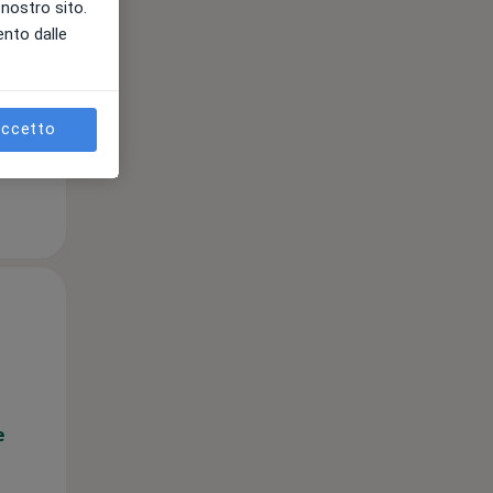
l nostro sito.
ento dalle
e
ccetto
Mer,
Gio,
Ven,
12 Ago
13 Ago
14 Ago
e