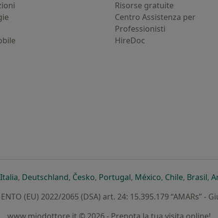
zioni
Risorse gratuite
gie
Centro Assistenza per
Professionisti
bile
HireDoc
ova scheda
n una nuova scheda
i apre in una nuova scheda
si apre in una nuova scheda
si apre in una nuova scheda
si apre in una nuova scheda
si apre in una nuova sc
si apre in una 
si apre i
si 
Italia
,
Deutschland
,
Česko
,
Portugal
,
México
,
Chile
,
Brasil
,
A
TO (EU) 2022/2065 (DSA) art. 24: 15.395.179 “AMARs” - G
www.miodottore.it © 2026 - Prenota la tua visita online!