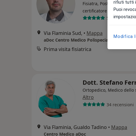
rifiuti tutt
Fisiatra, Posturologo, Med
Puoi revoca
·
Altro
certificatore
impostazion
56 recensioni
Via Flaminia Sud,
•
Mappa
Modifica 
aDoc Centro Medico Polispecialisitico
Prima visita fisiatrica
Dott. Stefano Fer
Ortopedico, Medico dello 
Altro
34 recensioni
Via Flaminia, Gualdo Tadino
•
Mappa
Centro Medico aDoc