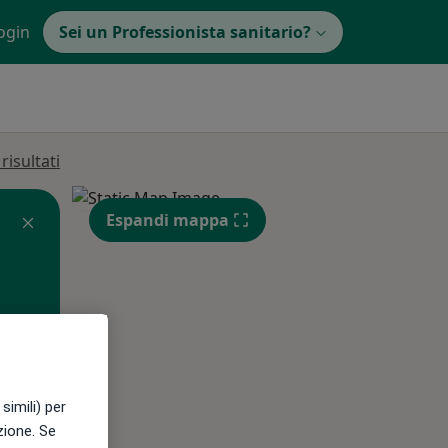
ogin
Sei un Professionista sanitario?
isultati
Espandi mappa
simili) per
Mer,
Gio,
Ven,
12 Ago
13 Ago
14 Ago
azione. Se