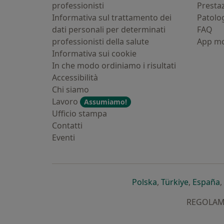
professionisti
Presta
Informativa sul trattamento dei
Patolo
dati personali per determinati
FAQ
professionisti della salute
App mo
Informativa sui cookie
In che modo ordiniamo i risultati
Accessibilità
Chi siamo
Lavoro
Assumiamo!
Ufficio stampa
Contatti
Eventi
si apre in una nu
si apre i
s
Polska
,
Türkiye
,
España
,
REGOLAMEN