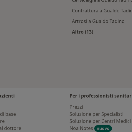
Cervicalgia a Gualdo Tadin
Contrattura a Gualdo Tadi
Artrosi a Gualdo Tadino
Altro (13)
ualdo Tadino
Altro nella categoria
azienti
Per i professionisti sanitar
i
Prezzi
di base
Soluzione per Specialisti
ure
Soluzione per Centri Medici
al dottore
Noa Notes
nuovo