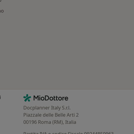
o
no
: Patologie correlate a Gualdo Tadino
Contatti
MioDottore - Homepage
i
Docplanner Italy S.r.l.
Piazzale delle Belle Arti 2
00196 Roma (RM), Italia