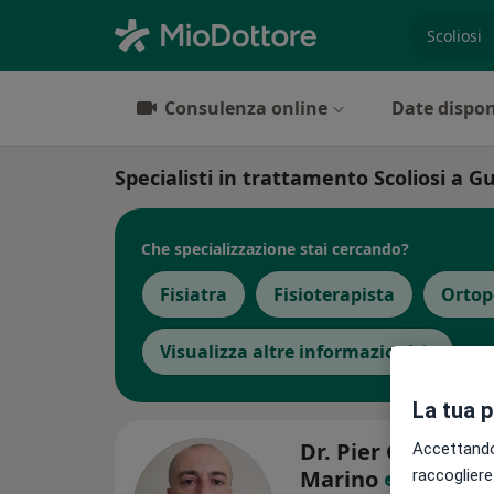
es. prest
Consulenza online
Date dispon
Specialisti in trattamento Scoliosi a G
Che specializzazione stai cercando?
Fisiatra
Fisioterapista
Ortop
Visualizza altre informazioni
La tua 
Dr. Pier Giuseppe
Accettando,
Marino
raccogliere 