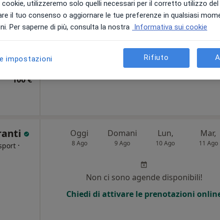
i i cookie, utilizzeremo solo quelli necessari per il corretto utilizzo de
ico
re il tuo consenso o aggiornare le tue preferenze in qualsiasi mom
Non ci sono agende disponibili!
i. Per saperne di più, consulta la nostra
Informativa sui cookie
Chiedi di attivare le prenotazioni onlin
Rifiuto
A
le impostazioni
100 €
ranti
Oggi
Domani
Lun,
Mar,
8 Ago
9 Ago
10 Ago
11 Ago
·
sport
Non ci sono agende disponibili!
Chiedi di attivare le prenotazioni onlin