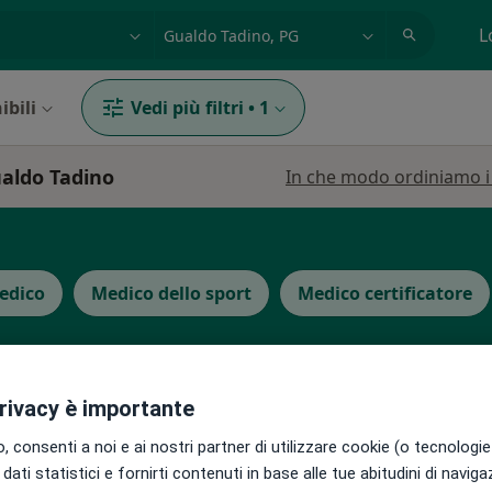
azione, medico, struttura
es: Roma
L
ibili
Vedi più filtri
•
1
ualdo Tadino
In che modo ordiniamo i r
edico
Medico dello sport
Medico certificatore
privacy è importante
 consenti a noi e ai nostri partner di utilizzare cookie (o tecnologie 
Oggi
Domani
Lun,
Mar,
8 Ago
9 Ago
10 Ago
11 Ago
dati statistici e fornirti contenuti in base alle tue abitudini di navig