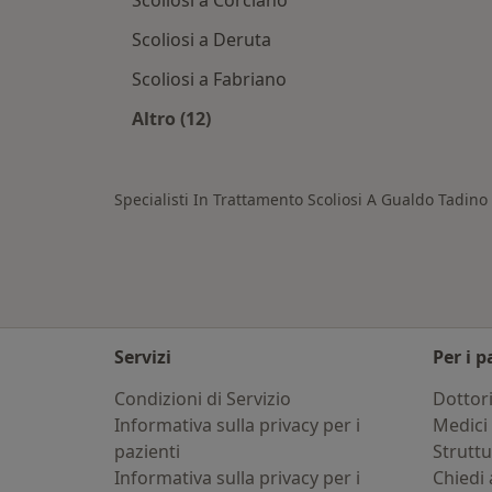
Scoliosi a Corciano
Scoliosi a Deruta
Scoliosi a Fabriano
Altro (12)
Altro nella categoria: Città vicino G
Specialisti In Trattamento Scoliosi A Gualdo Tadino
Servizi
Per i p
Condizioni di Servizio
Dottor
Informativa sulla privacy per i
Medici 
pazienti
Strutt
Informativa sulla privacy per i
Chiedi 