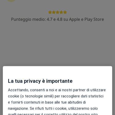
Punteggio medio: 4.7 e 4.8 su Apple e Play Store
Pagamenti online
Dr. Marco Bruscagin
·
Altro
Osteopata
134 recensioni
Indirizzo
Online
Via Primo Maggio, 6, Santa Maria di Zevio
•
Mappa
Osteopatia ZEVIO (VR)
La tua privacy è importante
Massaggio sportivo
50 €
Accettando, consenti a noi e ai nostri partner di utilizzare
Questo dottore non ha ancora attivato le prenotazioni online presso questo indirizzo.
cookie (o tecnologie simili) per raccogliere dati statistici
e fornirti contenuti in base alle tue abitudini di
Chiedi di attivare le prenotazioni online
navigazione. Se rifiuti tutti i cookie, utilizzeremo solo
quelli necessari per il corretto utilizzo del nostro sito.