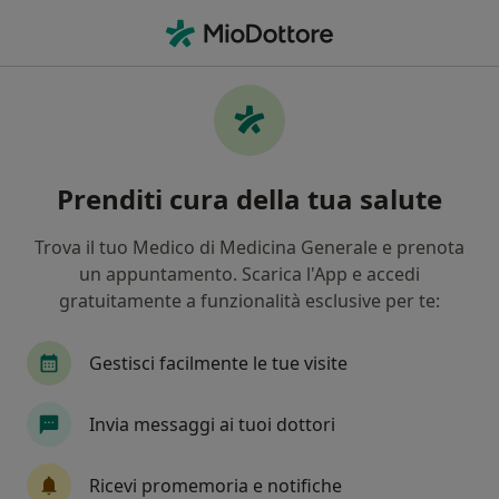
Men
Sciatalgia • San Martino Buon Albergo, VR
Filters
• 1
Mappa
Specialisti in trattamento Sciatalgia a San
Prenditi cura della tua salute
Martino Buon Albergo
In che modo ordiniamo i risultati
Trova il tuo Medico di Medicina Generale e prenota
un appuntamento. Scarica l'App e accedi
gratuitamente a funzionalità esclusive per te:
Che specializzazione stai cercando?
Osteopata
Fisioterapista
Gestisci facilmente le tue visite
Invia messaggi ai tuoi dottori
Ricevi promemoria e notifiche