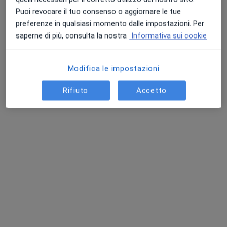
Puoi revocare il tuo consenso o aggiornare le tue
preferenze in qualsiasi momento dalle impostazioni. Per
saperne di più, consulta la nostra
Informativa sui cookie
Modifica le impostazioni
Rifiuto
Accetto
Dott.ssa Silvia Costa
·
Altro
Fisioterapista, Osteopata
54 recensioni
Indirizzo
Online
Via XX Settembre 62a, San Martino Buon Albergo
•
Mappa
Il Mandorlo
Bendaggio Funzionale
50 €
Questo dottore non ha ancora attivato le prenotazioni online presso questo indirizzo.