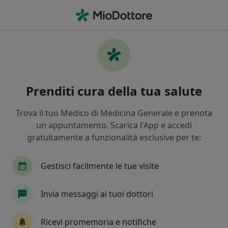
Men
Sciatalgia • Colle di Val d Elsa, SI
Filters
• 1
Assicurazione
Map
Specialisti in trattamento Sciatalgia a Colle
Prenditi cura della tua salute
di Val d'Elsa
In che modo ordiniamo i risultati
Trova il tuo Medico di Medicina Generale e prenota
un appuntamento. Scarica l'App e accedi
gratuitamente a funzionalità esclusive per te:
Che specializzazione stai cercando?
Ortopedico
Osteopata
Neurologo
Fis
Gestisci facilmente le tue visite
Invia messaggi ai tuoi dottori
Ricevi promemoria e notifiche