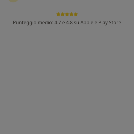
Punteggio medio: 4.7 e 4.8 su Apple e Play Store
Marco Banfi
·
Altro
Osteopata
134 recensioni
Via XXV Aprile, 124, Colle di Val d'Elsa
•
Mappa
Centro AIOS c/o Studio Dentistico White Smile
Prima visita osteopatica
90 €
Questo dottore non ha ancora attivato le prenotazioni online presso questo indirizzo.
Chiedi di attivare le prenotazioni online