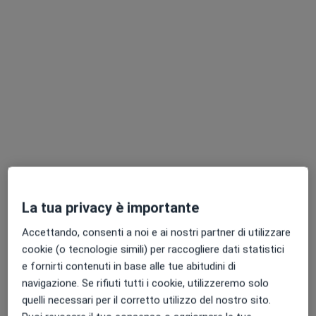
Dr. Bernardo Pavolini
·
Altro
Ortopedico, Chirurgo, Fisiatra
112 recensioni
Piazza Industria, 3, Poggibonsi
•
Mappa
Centro Medico Bianchi
Prima visita ortopedica
150 €
Questo dottore non ha ancora attivato le prenotazioni online presso questo indirizzo.
La tua privacy è importante
Chiedi di attivare le prenotazioni online
Accettando, consenti a noi e ai nostri partner di utilizzare
cookie (o tecnologie simili) per raccogliere dati statistici
e fornirti contenuti in base alle tue abitudini di
navigazione. Se rifiuti tutti i cookie, utilizzeremo solo
quelli necessari per il corretto utilizzo del nostro sito.