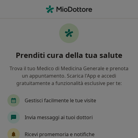
Men
Rettocolite Ulcerosa • Casalnuovo di Napoli, NA
Filters
• 1
Mappa
Specialisti in trattamento Rettocolite
Prenditi cura della tua salute
ulcerosa a Casalnuovo di Napoli
In che modo ordiniamo i risultati
Trova il tuo Medico di Medicina Generale e prenota
un appuntamento. Scarica l'App e accedi
gratuitamente a funzionalità esclusive per te:
Che specializzazione stai cercando?
Proctologo
Gastroenterologo
Chirurgo ge
Gestisci facilmente le tue visite
Invia messaggi ai tuoi dottori
Ricevi promemoria e notifiche