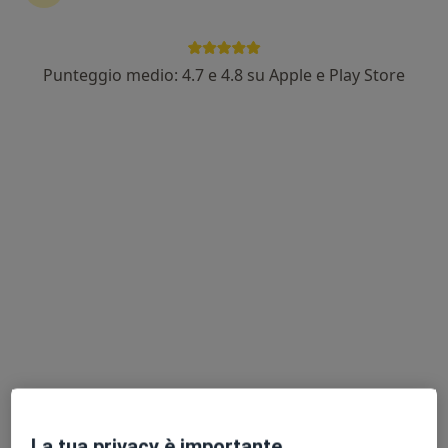
Punteggio medio: 4.7 e 4.8 su Apple e Play Store
Dr. Marco Guarracino
·
Altro
Gastroenterologo, Epatologo, Proctologo
203 recensioni
Indirizzo
Online
Via S. Marco 86, Afragola
•
Mappa
Centro medico G. Moscati
Visita epatologica
da 80 €
Questo dottore non ha ancora attivato le prenotazioni online presso questo indirizzo.
Chiedi di attivare le prenotazioni online
La tua privacy è importante