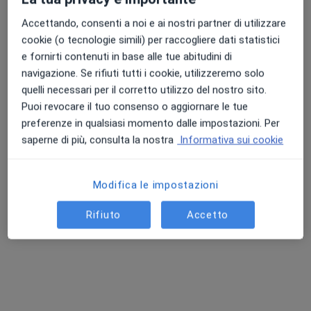
Accettando, consenti a noi e ai nostri partner di utilizzare
cookie (o tecnologie simili) per raccogliere dati statistici
e fornirti contenuti in base alle tue abitudini di
navigazione. Se rifiuti tutti i cookie, utilizzeremo solo
quelli necessari per il corretto utilizzo del nostro sito.
Puoi revocare il tuo consenso o aggiornare le tue
Pagamenti online
preferenze in qualsiasi momento dalle impostazioni. Per
Dott. Ennio Scotto di Carlo
saperne di più, consulta la nostra
Informativa sui cookie
·
Altro
Chirurgo, Proctologo, Gastroenterologo
123 recensioni
Modifica le impostazioni
Indirizzo
Online
Rifiuto
Accetto
Via Palermo 27, Afragola
•
Mappa
Centro Polidiagnostico P.P.M.
Prima visita gastroenterologica
120 €
Questo dottore non ha ancora attivato le prenotazioni online presso questo indirizzo.