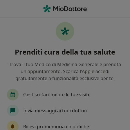
Men
Retinopatia • San Giovanni la Punta, CT
Filters
• 1
Assicurazione
Map
Specialisti in trattamento Retinopatia a San
Prenditi cura della tua salute
Giovanni la Punta
In che modo ordiniamo i risultati
Trova il tuo Medico di Medicina Generale e prenota
un appuntamento. Scarica l'App e accedi
gratuitamente a funzionalità esclusive per te:
Che specializzazione stai cercando?
Oculista
Dermatologo
Otorino
Chiru
Gestisci facilmente le tue visite
Invia messaggi ai tuoi dottori
Ricevi promemoria e notifiche