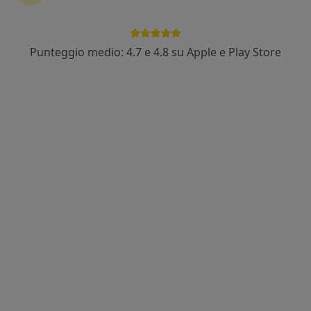
Punteggio medio: 4.7 e 4.8 su Apple e Play Store
Dr. Sergio Palazzo
·
Altro
Oculista
10 recensioni
Indirizzo
Online
Via Giovanni Verga, 31, Sant'Agata li Battiati
•
Mappa
Studio Oculistico Palazzo Catania Battiati
Prima visita oculistica
80 €
Questo dottore non ha ancora attivato le prenotazioni online presso questo indirizzo.
Chiedi di attivare le prenotazioni online