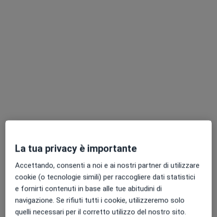
Dr. Riccardo Rizzo
·
Altro
Oculista
792 recensioni
Indirizzo
Online
La tua privacy è importante
Via Macello 86, San Giovanni la Punta
•
Mappa
Accettando, consenti a noi e ai nostri partner di utilizzare
Poliambulatorio Klinè
cookie (o tecnologie simili) per raccogliere dati statistici
Visita oculistica
da 100 €
e fornirti contenuti in base alle tue abitudini di
Questo dottore non ha ancora attivato le prenotazioni online presso questo indirizzo.
navigazione. Se rifiuti tutti i cookie, utilizzeremo solo
quelli necessari per il corretto utilizzo del nostro sito.