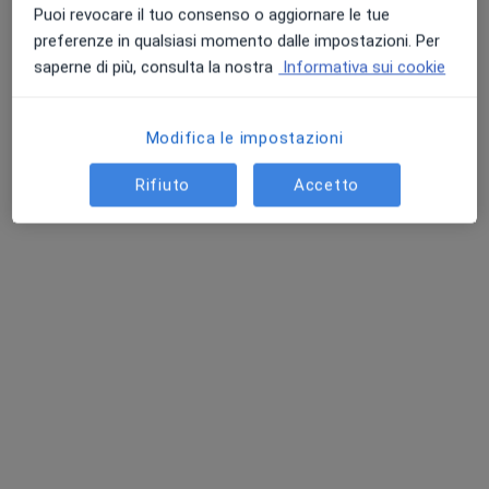
Chiedi di attivare le prenotazioni online
Puoi revocare il tuo consenso o aggiornare le tue
preferenze in qualsiasi momento dalle impostazioni. Per
saperne di più, consulta la nostra
Informativa sui cookie
Modifica le impostazioni
Rifiuto
Accetto
Dott.ssa Stefania Giuffrida
·
Altro
Oculista
163 recensioni
Indirizzo
Online
Via Montello, 1 - C.da Bottazzi (ingresso pianoterra), San Giovanni la Punta
•
Mappa
Centro Medico "le Zagare"
Prima visita oculistica
90 €