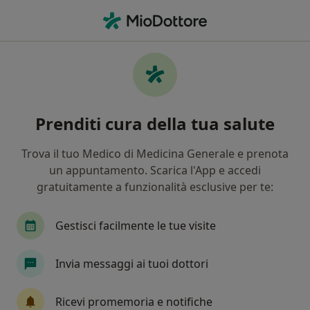
Men
Psicologia Del Femminile • Romano d Ezzelino, VI
Filters
• 1
Assicurazione
Map
Specialisti in trattamento Psicologia del
Prenditi cura della tua salute
femminile a Romano d'Ezzelino
In che modo ordiniamo i risultati
Trova il tuo Medico di Medicina Generale e prenota
un appuntamento. Scarica l'App e accedi
gratuitamente a funzionalità esclusive per te:
Che specializzazione stai cercando?
Psicologo
Psicoterapeuta
Psicologo clinic
Gestisci facilmente le tue visite
Invia messaggi ai tuoi dottori
Ricevi promemoria e notifiche