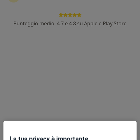
Punteggio medio: 4.7 e 4.8 su Apple e Play Store
Pagamenti online
Dott.ssa Elisa Gasparotto
·
Altro
Psicologa, Psicoterapeuta
8 recensioni
Indirizzo
Online
Via Trieste 14, Bassano del Grappa
•
Mappa
Studio di psicologia
Colloquio psicologico
da 60 €
Questo dottore non ha ancora attivato le prenotazioni online presso questo indirizzo.
Chiedi di attivare le prenotazioni online
La tua privacy è importante