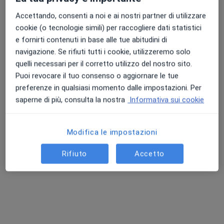
Accettando, consenti a noi e ai nostri partner di utilizzare
cookie (o tecnologie simili) per raccogliere dati statistici
e fornirti contenuti in base alle tue abitudini di
navigazione. Se rifiuti tutti i cookie, utilizzeremo solo
quelli necessari per il corretto utilizzo del nostro sito.
Puoi revocare il tuo consenso o aggiornare le tue
preferenze in qualsiasi momento dalle impostazioni. Per
Pagamenti online
saperne di più, consulta la nostra
Informativa sui cookie
Dott. Mattia Bordignon
·
Altro
Psicoterapeuta, Psicologo, Psicologo clinico
Modifica le impostazioni
Indirizzo
Online
Rifiuto
Accetto
Via Monte Novegno, 7, Bassano del Grappa
•
Mappa
Dott. Mattia Bordignon, Psicologo
Colloquio psicologico
60 €
Questo dottore non ha ancora attivato le prenotazioni online presso questo indirizzo.