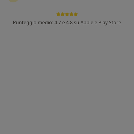
Punteggio medio: 4.7 e 4.8 su Apple e Play Store
Dott. Antonio Rossi
·
Altro
Urologo, Andrologo
1117 recensioni
Indirizzo 1
Indirizzo 2
Online
Via degli Oleandri 8, Lamezia Terme
•
Mappa
Centro Medico Gitalia
Prima visita andrologica
100 €
Questo dottore non ha ancora attivato le prenotazioni online presso questo indirizzo.
Chiedi di attivare le prenotazioni online