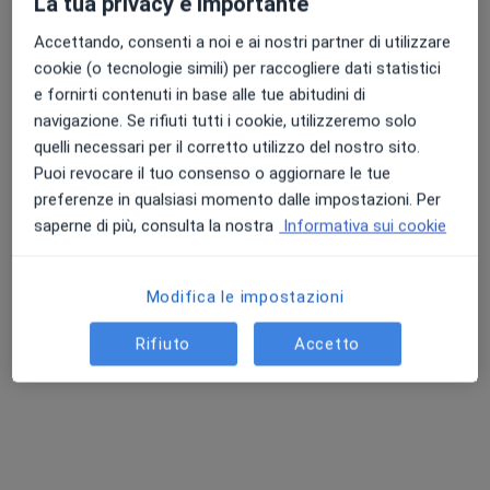
La tua privacy è importante
Accettando, consenti a noi e ai nostri partner di utilizzare
cookie (o tecnologie simili) per raccogliere dati statistici
e fornirti contenuti in base alle tue abitudini di
navigazione. Se rifiuti tutti i cookie, utilizzeremo solo
quelli necessari per il corretto utilizzo del nostro sito.
Puoi revocare il tuo consenso o aggiornare le tue
preferenze in qualsiasi momento dalle impostazioni. Per
saperne di più, consulta la nostra
Informativa sui cookie
Prof. Fabio Palmiotto
·
Altro
Urologo, Andrologo
Modifica le impostazioni
48 recensioni
Professionalità con sorriso e umanità
Rifiuto
Accetto
Laurea e Specializzazione Univ. Cattolica Gemelli
Terapie all'avanguardia e non aggressive
Via Enrico Toti 83, Lamezia Terme
•
Mappa
InVitaLab Poliambulatorio