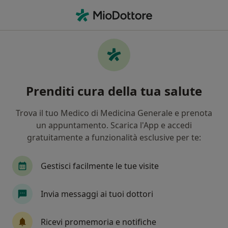
Men
Prostatite • Lamezia Terme, CZ
Filters
• 1
Assicurazione
Map
Specialisti in trattamento Prostatite a
Prenditi cura della tua salute
Lamezia Terme
In che modo ordiniamo i risultati
Trova il tuo Medico di Medicina Generale e prenota
un appuntamento. Scarica l'App e accedi
gratuitamente a funzionalità esclusive per te:
Che specializzazione stai cercando?
Urologo
Andrologo
Endocrinologo
D
Gestisci facilmente le tue visite
Invia messaggi ai tuoi dottori
Ricevi promemoria e notifiche