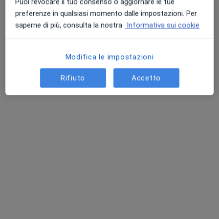
Puoi revocare il tuo consenso o aggiornare le tue
preferenze in qualsiasi momento dalle impostazioni. Per
saperne di più, consulta la nostra
Informativa sui cookie
Dr. Giampaolo Palmeri
Modifica le impostazioni
Otorino
989 recensioni
Rifiuto
Accetto
Via Rialdoli, 96, Scandicci
•
Mappa
Studio Palmeri - Le visite prenotate saranno confermate entro 24 ore
Prima visita otorinolaringoiatrica
da 150 €
Questo dottore non ha ancora attivato le prenotazioni online presso questo indirizzo.
Chiedi di attivare le prenotazioni online