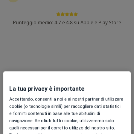
Punteggio medio: 4.7 e 4.8 su Apple e Play Store
Dott. Jano M. De Cesare
Otorino, Chirurgo, Chirurgo pediatrico
161 recensioni
Piazzale della Resistenza 3, Scandicci
•
Mappa
Lilium Studi Medici
Prima visita otorinolaringoiatrica
125 €
Questo dottore non ha ancora attivato le prenotazioni online presso questo indirizzo.
La tua privacy è importante
Chiedi di attivare le prenotazioni online
Accettando, consenti a noi e ai nostri partner di utilizzare
cookie (o tecnologie simili) per raccogliere dati statistici
e fornirti contenuti in base alle tue abitudini di
navigazione. Se rifiuti tutti i cookie, utilizzeremo solo
quelli necessari per il corretto utilizzo del nostro sito.