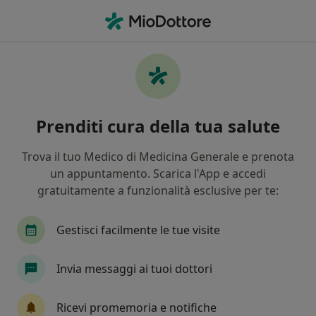
Men
Poliposi Nasosinusale • Scandicci, FI
Filters
• 1
Assicurazione
Map
Specialisti in trattamento Poliposi
Prenditi cura della tua salute
nasosinusale a Scandicci
In che modo ordiniamo i risultati
Trova il tuo Medico di Medicina Generale e prenota
un appuntamento. Scarica l'App e accedi
gratuitamente a funzionalità esclusive per te:
Che specializzazione stai cercando?
Otorino
Chirurgo
Endocrinologo
Pro
Gestisci facilmente le tue visite
Invia messaggi ai tuoi dottori
Ricevi promemoria e notifiche