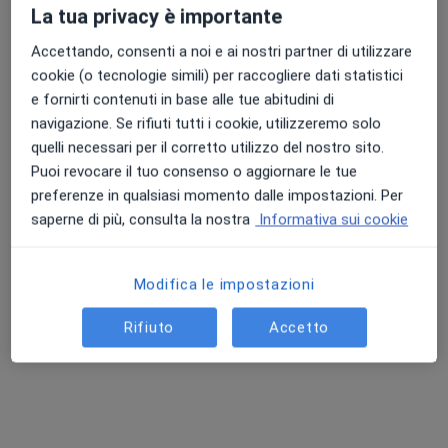
La tua privacy è importante
Accettando, consenti a noi e ai nostri partner di utilizzare
cookie (o tecnologie simili) per raccogliere dati statistici
Dott. Alessandro Brancatella
e fornirti contenuti in base alle tue abitudini di
·
Altro
Endocrinologo, Diabetologo
navigazione. Se rifiuti tutti i cookie, utilizzeremo solo
195 recensioni
quelli necessari per il corretto utilizzo del nostro sito.
Puoi revocare il tuo consenso o aggiornare le tue
Indirizzo
Online
preferenze in qualsiasi momento dalle impostazioni. Per
saperne di più, consulta la nostra
Informativa sui cookie
Via Aurelia 105, Sarzana
•
Mappa
Centro Medico Lunense
Modifica le impostazioni
Questo dottore non ha ancora attivato le prenotazioni online presso questo indirizzo.
Rifiuto
Accetto
Chiedi di attivare le prenotazioni online