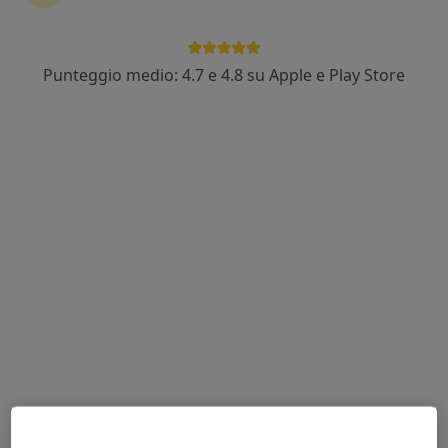
Punteggio medio: 4.7 e 4.8 su Apple e Play Store
Dott. Alessio Faranda
·
Altro
Endocrinologo, Diabetologo
19 recensioni
Via Ippolito Landinelli 92, Sarzana
•
Mappa
CDS - La tua casa della salute - Sarzana
Prima visita diabetologica
90 €
Questo dottore non ha ancora attivato le prenotazioni online presso questo indirizzo.
Chiedi di attivare le prenotazioni online