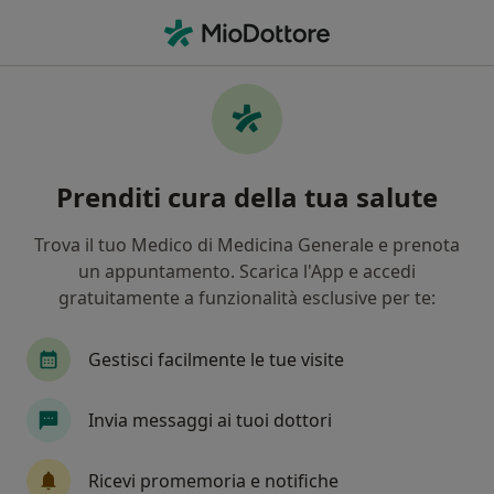
Men
Noduli Tiroidei • Sarzana, SP
Filters
• 1
Assicurazione
Map
Specialisti in trattamento Noduli tiroidei a
Prenditi cura della tua salute
Sarzana
In che modo ordiniamo i risultati
Trova il tuo Medico di Medicina Generale e prenota
un appuntamento. Scarica l'App e accedi
gratuitamente a funzionalità esclusive per te:
Che specializzazione stai cercando?
Endocrinologo
Diabetologo
Chirurgo gen
Gestisci facilmente le tue visite
Invia messaggi ai tuoi dottori
Ricevi promemoria e notifiche