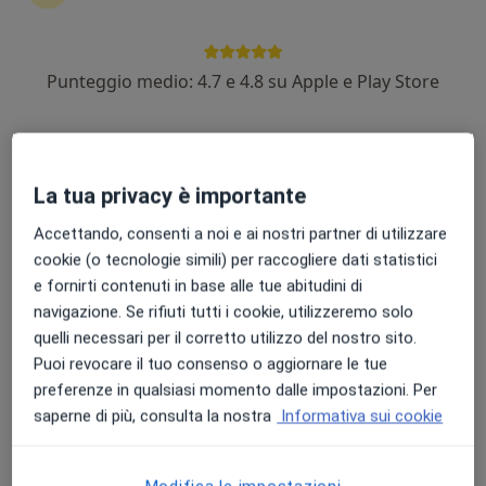
Punteggio medio: 4.7 e 4.8 su Apple e Play Store
Dott. Federico Iacono
·
Altro
Oculista
383 recensioni
La tua privacy è importante
Corso Alcide de Gasperi 321, Castellammare di Stabia
•
Mappa
Me.Di. Mediterranea Diagnostica
Accettando, consenti a noi e ai nostri partner di utilizzare
Visita oculistica
100 €
cookie (o tecnologie simili) per raccogliere dati statistici
e fornirti contenuti in base alle tue abitudini di
Questo dottore non ha ancora attivato le prenotazioni online presso questo indirizzo.
navigazione. Se rifiuti tutti i cookie, utilizzeremo solo
quelli necessari per il corretto utilizzo del nostro sito.
Chiedi di attivare le prenotazioni online
Puoi revocare il tuo consenso o aggiornare le tue
preferenze in qualsiasi momento dalle impostazioni. Per
saperne di più, consulta la nostra
Informativa sui cookie