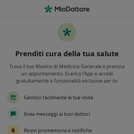
Men
Nistagmo • Castellammare di Stabia, NA
Filters
• 1
Assicurazione
Map
Specialisti in trattamento Nistagmo a
Prenditi cura della tua salute
Castellammare di Stabia
In che modo ordiniamo i risultati
Trova il tuo Medico di Medicina Generale e prenota
un appuntamento. Scarica l'App e accedi
gratuitamente a funzionalità esclusive per te:
Che specializzazione stai cercando?
Oculista
Chirurgo
Endocrinologo
Pro
Gestisci facilmente le tue visite
Invia messaggi ai tuoi dottori
Ricevi promemoria e notifiche