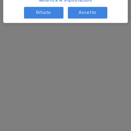
Modifica le impostazioni
Rifiuto
Accetto
Dott. Nicola Claudio Panella
·
Altro
Oculista, Chirurgo
79 recensioni
Esperto in Cataratta e Chirurgia Refrattiva
Laureato con lode in Oftalmologia
Professionalità e Umanità
Indirizzo
Online
S.da Ponte della Persica, 18, Castellammare di Stabia
•
Mappa
Studio privato
Visita oculistica
80 €
Questo dottore non ha ancora attivato le prenotazioni online presso questo indirizzo.