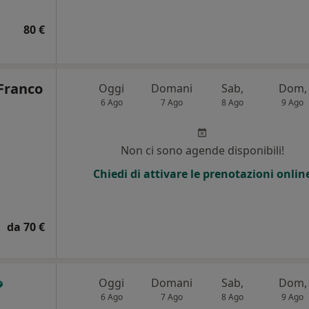
80 €
Franco
Oggi
Domani
Sab,
Dom,
6 Ago
7 Ago
8 Ago
9 Ago
Non ci sono agende disponibili!
Chiedi di attivare le prenotazioni onlin
da 70 €
Oggi
Domani
Sab,
Dom,
6 Ago
7 Ago
8 Ago
9 Ago