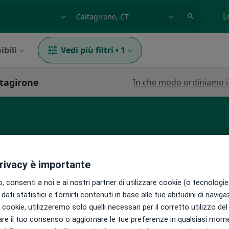
azione, medico, struttura
es: Roma
L
ibili
Vedi più filtri
•
1
ltagirone
In che modo ordiniamo i r
privacy è importante
ico
Oggi
Domani
Sab,
Dom,
 consenti a noi e ai nostri partner di utilizzare cookie (o tecnologie 
6 Ago
7 Ago
8 Ago
9 Ago
dati statistici e fornirti contenuti in base alle tue abitudini di navig
i i cookie, utilizzeremo solo quelli necessari per il corretto utilizzo de
re il tuo consenso o aggiornare le tue preferenze in qualsiasi mom
i
Non ci sono agende disponibili!