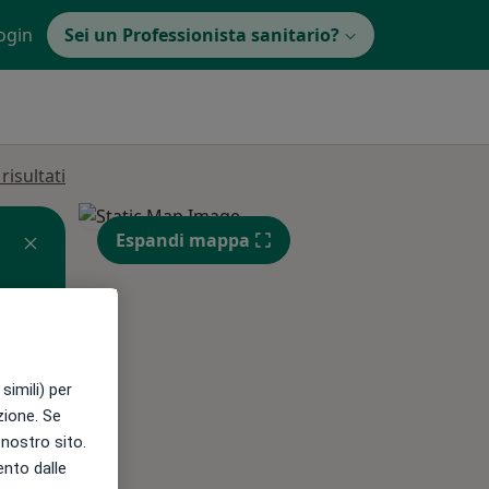
ogin
Sei un Professionista sanitario?
isultati
Espandi mappa
Lun,
Mar,
Mer,
simili) per
10 Ago
11 Ago
12 Ago
azione. Se
l nostro sito.
ento dalle