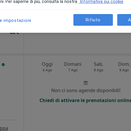
i. Per saperne di più, consulta la nostra
Informativa sui cookie
Chiedi di attivare le prenotazioni onlin
ppa
Rifiuto
A
le impostazioni
80 €
o
Oggi
Domani
Sab,
Dom,
6 Ago
7 Ago
8 Ago
9 Ago
Non ci sono agende disponibili!
Chiedi di attivare le prenotazioni onlin
ppa