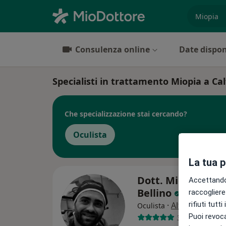
es. prest
Consulenza online
Date dispon
Specialisti in trattamento Miopia a Ca
Che specializzazione stai cercando?
Oculista
La tua 
Dott. Michele Enr
Accettando,
Bellino
raccogliere 
·
Altro
rifiuti tutt
Oculista
Puoi revoca
339 recension