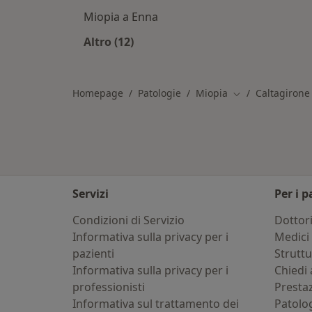
Miopia a Enna
Altro (12)
Altro nella categoria: Città vicino Ca
Homepage
Patologie
Miopia
Caltagirone
Cambia città
Servizi
Per i p
Condizioni di Servizio
Dottor
Informativa sulla privacy per i
Medici 
pazienti
Strutt
Informativa sulla privacy per i
Chiedi 
professionisti
Presta
Informativa sul trattamento dei
Patolo