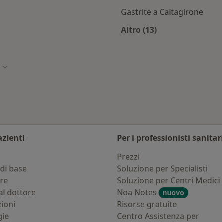
Gastrite a Caltagirone
Altro (13)
ltagirone
Altro nella categoria
Cambia città
azienti
Per i professionisti sanitar
i
Prezzi
di base
Soluzione per Specialisti
ure
Soluzione per Centri Medici
al dottore
Noa Notes
nuovo
zioni
Risorse gratuite
gie
Centro Assistenza per