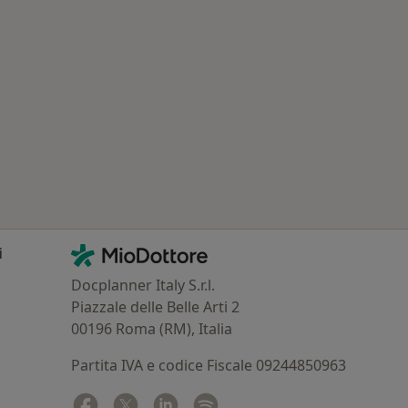
: Patologie correlate a Caltagirone
Contatti
MioDottore - Homepage
i
Docplanner Italy S.r.l.
Piazzale delle Belle Arti 2
00196 Roma (RM), Italia
Partita IVA e codice Fiscale 09244850963
Facebook
si apre in una nuova scheda
Twitter
si apre in una nuova scheda
Linkedin
si apre in una nuova scheda
Spotify
si apre in una nuova sched