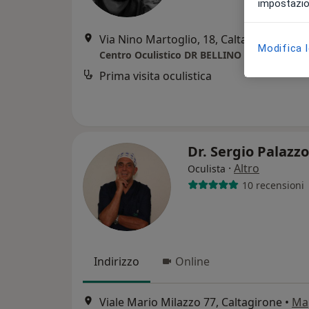
impostazion
Via Nino Martoglio, 18, Caltagirone
•
Ma
Modifica 
Centro Oculistico DR BELLINO
Prima visita oculistica
Dr. Sergio Palazz
·
Altro
Oculista
10 recensioni
Indirizzo
Online
Viale Mario Milazzo 77, Caltagirone
•
Ma