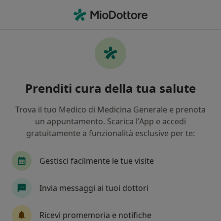
Men
Malattie Veneree • Castelfidardo, AN
Filters
• 1
Assicurazione
Map
Specialisti in trattamento Malattie veneree
Prenditi cura della tua salute
a Castelfidardo
In che modo ordiniamo i risultati
Trova il tuo Medico di Medicina Generale e prenota
un appuntamento. Scarica l'App e accedi
gratuitamente a funzionalità esclusive per te:
Che specializzazione stai cercando?
Ginecologo
Ostetrica
Medico estetico
Gestisci facilmente le tue visite
Invia messaggi ai tuoi dottori
Ricevi promemoria e notifiche