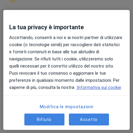
Punteggio medio: 4.7 e 4.8 su Apple e Play Store
La tua privacy è importante
Dott.ssa Judith Marie-Eve Savoeda
·
Altro
Ginecologa, Medico estetico, Ostetrica
Accettando, consenti a noi e ai nostri partner di utilizzare
99 recensioni
cookie (o tecnologie simili) per raccogliere dati statistici
e fornirti contenuti in base alle tue abitudini di
Indirizzo 1
Indirizzo 2
Indirizzo 3
Online
navigazione. Se rifiuti tutti i cookie, utilizzeremo solo
quelli necessari per il corretto utilizzo del nostro sito.
Puoi revocare il tuo consenso o aggiornare le tue
Via Donizetti 2, Castelfidardo
•
Mappa
preferenze in qualsiasi momento dalle impostazioni. Per
Studio Privato - Castelfidardo
saperne di più, consulta la nostra
Informativa sui cookie
Visita ginecologica
140 €
Questo dottore non ha ancora attivato le prenotazioni online presso questo indirizzo.
Modifica le impostazioni
Chiedi di attivare le prenotazioni online
Rifiuto
Accetto