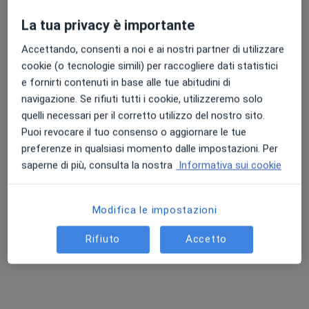
La tua privacy è importante
Accettando, consenti a noi e ai nostri partner di utilizzare
Punteggio medio: 4.7 e 4.8 su Apple e Play Store
cookie (o tecnologie simili) per raccogliere dati statistici
Dott.ssa Elena Sodini
e fornirti contenuti in base alle tue abitudini di
·
Altro
Nutrizionista
navigazione. Se rifiuti tutti i cookie, utilizzeremo solo
123 recensioni
quelli necessari per il corretto utilizzo del nostro sito.
Via dei Mille 5, Castelfranco di Sotto
•
Mappa
Puoi revocare il tuo consenso o aggiornare le tue
Studi Medici- Misericordia Castelfranco Di Sotto
preferenze in qualsiasi momento dalle impostazioni. Per
Adipometria
45 €
saperne di più, consulta la nostra
Informativa sui cookie
Questo dottore non ha ancora attivato le prenotazioni online presso questo indirizzo.
Modifica le impostazioni
Chiedi di attivare le prenotazioni online
Rifiuto
Accetto