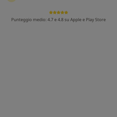
Punteggio medio: 4.7 e 4.8 su Apple e Play Store
Dr. Sokol Arkaxhiu
·
Altro
Dentista, Ortodontista
188 recensioni
Via Brenno Cavallari 21, Magenta
•
Mappa
ADM Assistenza Dentale Magentina
Prima visita dentistica
Prestazione gratuita
Questo dottore non ha ancora attivato le prenotazioni online presso questo indirizzo.
Chiedi di attivare le prenotazioni online