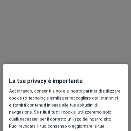
Dr. Demetrio Lamloum
·
Altro
Dentista
12 recensioni
Via Brenno Cavallari 21, Magenta
•
Mappa
ADM Assistenza Dentale Magentina
Prima visita dentistica
Prestazione gratuita
Questo dottore non ha ancora attivato le prenotazioni online presso questo indirizzo.
La tua privacy è importante
Chiedi di attivare le prenotazioni online
Accettando, consenti a noi e ai nostri partner di utilizzare
cookie (o tecnologie simili) per raccogliere dati statistici
e fornirti contenuti in base alle tue abitudini di
navigazione. Se rifiuti tutti i cookie, utilizzeremo solo
quelli necessari per il corretto utilizzo del nostro sito.
Puoi revocare il tuo consenso o aggiornare le tue