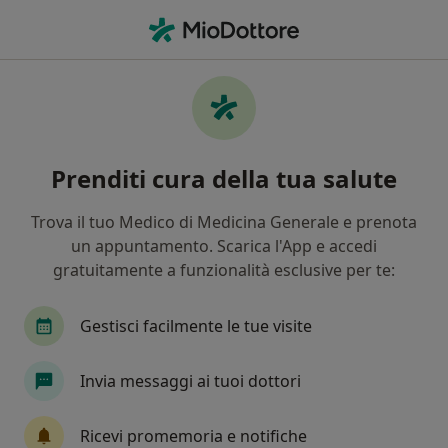
Men
Malattia Parodontale • Magenta, MI
Filters
• 1
Assicurazione
Map
Specialisti in trattamento Malattia
Prenditi cura della tua salute
parodontale a Magenta
In che modo ordiniamo i risultati
Trova il tuo Medico di Medicina Generale e prenota
un appuntamento. Scarica l'App e accedi
gratuitamente a funzionalità esclusive per te:
Che specializzazione stai cercando?
Dentista
Chirurgo
Ortodontista
Medi
Gestisci facilmente le tue visite
Invia messaggi ai tuoi dottori
Ricevi promemoria e notifiche