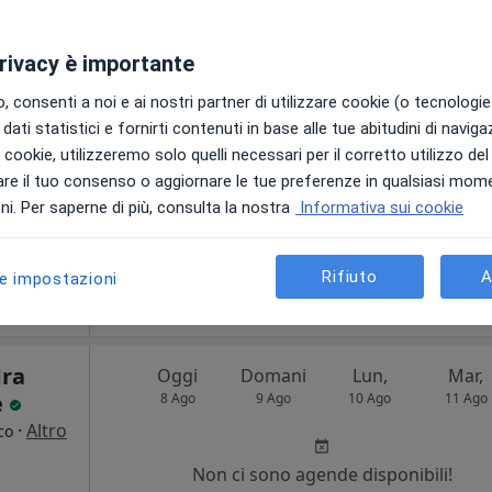
8 Ago
9 Ago
10 Ago
11 Ago
privacy è importante
Non ci sono agende disponibili!
 consenti a noi e ai nostri partner di utilizzare cookie (o tecnologie 
Chiedi di attivare le prenotazioni onlin
dati statistici e fornirti contenuti in base alle tue abitudini di navig
i i cookie, utilizzeremo solo quelli necessari per il corretto utilizzo de
re il tuo consenso o aggiornare le tue preferenze in qualsiasi mom
i. Per saperne di più, consulta la nostra
Informativa sui cookie
•
Mappa
Centro Ginecologico per la Cura ed il Benessere della Donna Dottor Diego Domenico Fasulo
Rifiuto
A
le impostazioni
da 60 €
dra
Oggi
Domani
Lun,
Mar,
e
8 Ago
9 Ago
10 Ago
11 Ago
·
Altro
co
i
Non ci sono agende disponibili!