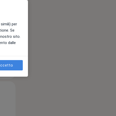
12 Ago
13 Ago
14 Ago
simili) per
e
azione. Se
l nostro sito.
ento dalle
ccetto
Mer,
Gio,
Ven,
12 Ago
13 Ago
14 Ago