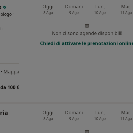
e
Oggi
Domani
Lun,
Mar,
8 Ago
9 Ago
10 Ago
11 Ago
·
uologo
ni
Non ci sono agende disponibili!
Chiedi di attivare le prenotazioni onlin
•
Mappa
da 100 €
ria
Oggi
Domani
Lun,
Mar,
8 Ago
9 Ago
10 Ago
11 Ago