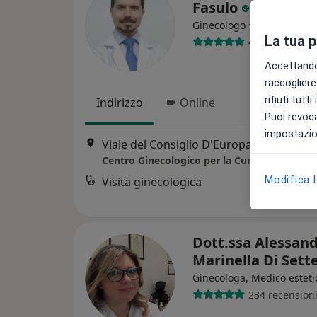
Fasulo
·
Altro
Ginecologo
La tua 
49 recensioni
Accettando,
raccogliere 
rifiuti tutt
Indirizzo
Online
Puoi revoca
impostazion
Viale del Consiglio D'Europa, 33, Santa Maria Capua Vetere
Modifica 
Visita ginecologica
Dott.ssa Alessan
Marinella Di Sett
Ginecologa, Medico esteti
234 recension