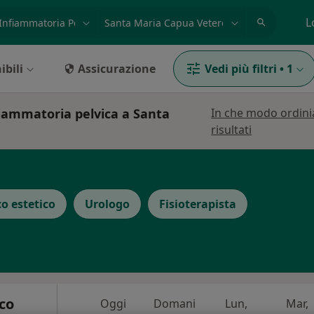
azione, medico, struttura
es: Roma
L
ibili
Assicurazione
Vedi più filtri
•
1
fiammatoria pelvica a Santa
In che modo ordini
risultati
o estetico
Urologo
Fisioterapista
co
Oggi
Domani
Lun,
Mar,