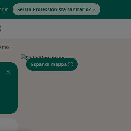
ogin
Sei un Professionista sanitario?
amo i
Espandi mappa
Mer,
Gio,
Ven,