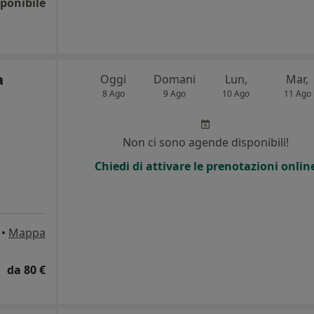
ponibile
a
Oggi
Domani
Lun,
Mar,
8 Ago
9 Ago
10 Ago
11 Ago
Non ci sono agende disponibili!
Chiedi di attivare le prenotazioni onlin
•
Mappa
da 80 €